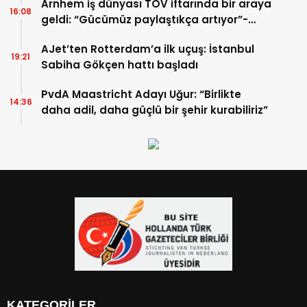
Arnhem iş dünyası TOV iftarında bir araya
16:08
geldi: “Gücümüz paylaştıkça artıyor”-
TIKLA İZLE
AJet’ten Rotterdam’a ilk uçuş: İstanbul
19:21
Sabiha Gökçen hattı başladı
PvdA Maastricht Adayı Uğur: “Birlikte
14:36
daha adil, daha güçlü bir şehir kurabiliriz”
KATEGORİLER