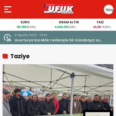
Giriş
Yap
EURO
GRAM ALTIN
FAİZ
55,1581
6.660,55
41,30
0,39%
2,59%
-0,55%
9 Ağustos 2026 - 09:49
Avurturya kuraklık nedeniyle bir kasabaya su
vermeyi durdurdu
Taziye