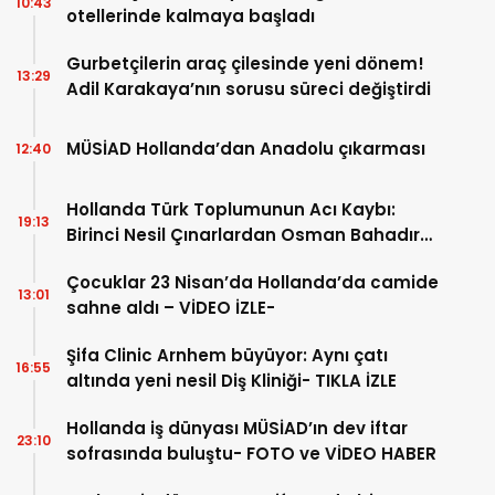
10:43
otellerinde kalmaya başladı
Gurbetçilerin araç çilesinde yeni dönem!
13:29
Adil Karakaya’nın sorusu süreci değiştirdi
MÜSİAD Hollanda’dan Anadolu çıkarması
12:40
Hollanda Türk Toplumunun Acı Kaybı:
19:13
Birinci Nesil Çınarlardan Osman Bahadır
Hakk’a uğurlandı
Çocuklar 23 Nisan’da Hollanda’da camide
13:01
sahne aldı – VİDEO İZLE-
Şifa Clinic Arnhem büyüyor: Aynı çatı
16:55
altında yeni nesil Diş Kliniği- TIKLA İZLE
Hollanda iş dünyası MÜSİAD’ın dev iftar
23:10
sofrasında buluştu- FOTO ve VİDEO HABER