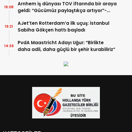
Arnhem iş dünyası TOV iftarında bir araya
16:08
geldi: “Gücümüz paylaştıkça artıyor”-
TIKLA İZLE
AJet’ten Rotterdam’a ilk uçuş: İstanbul
19:21
Sabiha Gökçen hattı başladı
PvdA Maastricht Adayı Uğur: “Birlikte
14:36
daha adil, daha güçlü bir şehir kurabiliriz”