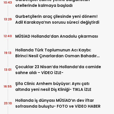
10:43
otellerinde kalmaya başladı
Gurbetçilerin araç çilesinde yeni dönem!
13:29
Adil Karakaya’nın sorusu süreci değiştirdi
MÜSİAD Hollanda’dan Anadolu çıkarması
12:40
Hollanda Türk Toplumunun Acı Kaybı:
19:13
Birinci Nesil Çınarlardan Osman Bahadır
Hakk’a uğurlandı
Çocuklar 23 Nisan’da Hollanda’da camide
13:01
sahne aldı – VİDEO İZLE-
Şifa Clinic Arnhem büyüyor: Aynı çatı
16:55
altında yeni nesil Diş Kliniği- TIKLA İZLE
Hollanda iş dünyası MÜSİAD’ın dev iftar
23:10
sofrasında buluştu- FOTO ve VİDEO HABER