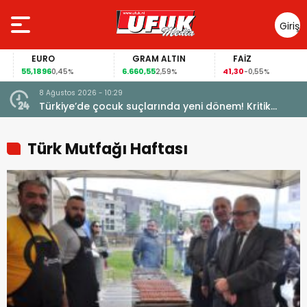
Giriş
Yap
EURO
GRAM ALTIN
FAİZ
55,1896
6.660,55
41,30
0,45%
2,59%
-0,55%
8 Ağustos 2026 - 10:29
Türkiye’de çocuk suçlarında yeni dönem! Kritik
maddeler kabul edildi
Türk Mutfağı Haftası