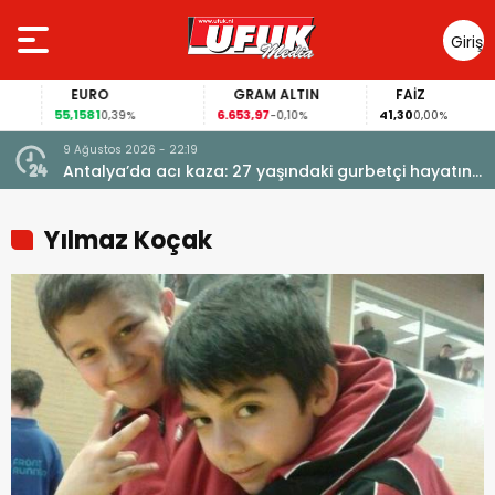
Giriş
Yap
EURO
GRAM ALTIN
FAİZ
55,1581
6.653,97
41,30
0,39%
-0,10%
0,00%
9 Ağustos 2026 - 22:19
dı! 50
Antalya’da acı kaza: 27 yaşındaki gurbetçi hayatını
kaybetti
Yılmaz Koçak