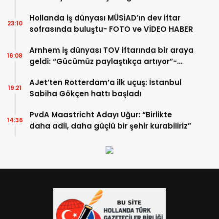
Hollanda iş dünyası MÜSİAD’ın dev iftar
23:10
sofrasında buluştu- FOTO ve VİDEO HABER
Arnhem iş dünyası TOV iftarında bir araya
16:08
geldi: “Gücümüz paylaştıkça artıyor”-
TIKLA İZLE
AJet’ten Rotterdam’a ilk uçuş: İstanbul
19:21
Sabiha Gökçen hattı başladı
PvdA Maastricht Adayı Uğur: “Birlikte
14:36
daha adil, daha güçlü bir şehir kurabiliriz”