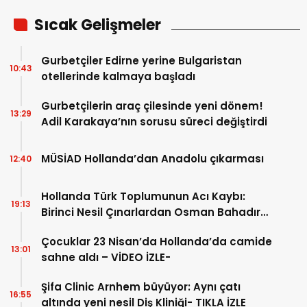
Sıcak Gelişmeler
Gurbetçiler Edirne yerine Bulgaristan
10:43
otellerinde kalmaya başladı
Gurbetçilerin araç çilesinde yeni dönem!
13:29
Adil Karakaya’nın sorusu süreci değiştirdi
MÜSİAD Hollanda’dan Anadolu çıkarması
12:40
Hollanda Türk Toplumunun Acı Kaybı:
19:13
Birinci Nesil Çınarlardan Osman Bahadır
Hakk’a uğurlandı
Çocuklar 23 Nisan’da Hollanda’da camide
13:01
sahne aldı – VİDEO İZLE-
Şifa Clinic Arnhem büyüyor: Aynı çatı
16:55
altında yeni nesil Diş Kliniği- TIKLA İZLE