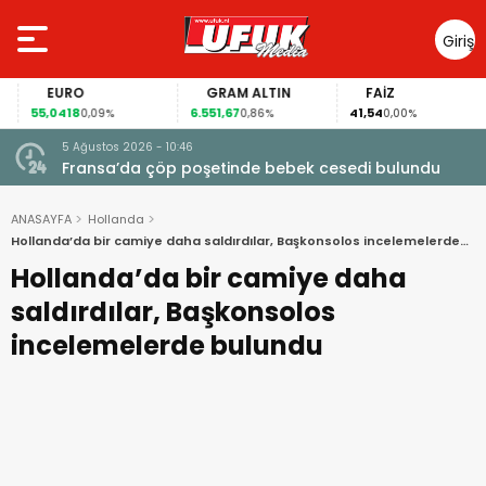
Giriş
Yap
EURO
GRAM ALTIN
FAİZ
55,0418
6.551,67
41,54
0,09%
0,86%
0,00%
5 Ağustos 2026 - 10:46
a
Fransa’da çöp poşetinde bebek cesedi bulundu
ANASAYFA
Hollanda
Hollanda’da bir camiye daha saldırdılar, Başkonsolos incelemelerde
bulundu
Hollanda’da bir camiye daha
saldırdılar, Başkonsolos
incelemelerde bulundu