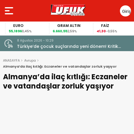
Giriş
Yap
EURO
GRAM ALTIN
FAİZ
55,1896
6.660,55
41,30
0,45%
2,59%
-0,55%
8 Ağustos 2026 - 10:29
Türkiye’de çocuk suçlarında yeni dönem! Kritik
maddeler kabul edildi
ANASAYFA
Avrupa
Almanya’da ilaç kıtlığı: Eczaneler ve vatandaşlar zorluk yaşıyor
Almanya’da ilaç kıtlığı: Eczaneler
ve vatandaşlar zorluk yaşıyor