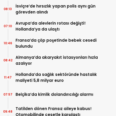
İsviçre’de hırsızlık yapan polis aynı gün
08:13
görevden alındı
Avrupa’da alevlerin rotası değişti!
07:10
Hollanda’ya da ulaştı
Fransa’da çöp poşetinde bebek cesedi
10:46
bulundu
Almanya’da akaryakıt istasyonları hızla
08:42
azalıyor
Hollanda’da sağlık sektöründe hastalık
11:47
maliyeti 5,8 milyar euro
Belçika’da kimlik dolandırıcılığı alarmı
07:57
Tatilden dönen Fransız aileye kabus!
09:48
Otomobilinde cesetle karşılaştı