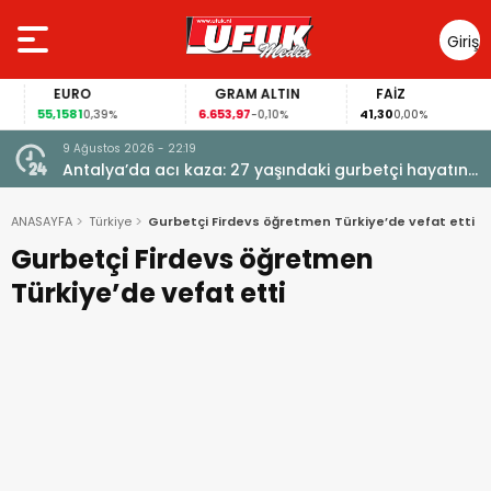
Giriş
Yap
EURO
GRAM ALTIN
FAİZ
55,1581
6.653,97
41,30
0,39%
-0,10%
0,00%
9 Ağustos 2026 - 22:19
dı! 50
Antalya’da acı kaza: 27 yaşındaki gurbetçi hayatını
kaybetti
ANASAYFA
Türkiye
Gurbetçi Firdevs öğretmen Türkiye’de vefat etti
Gurbetçi Firdevs öğretmen
Türkiye’de vefat etti