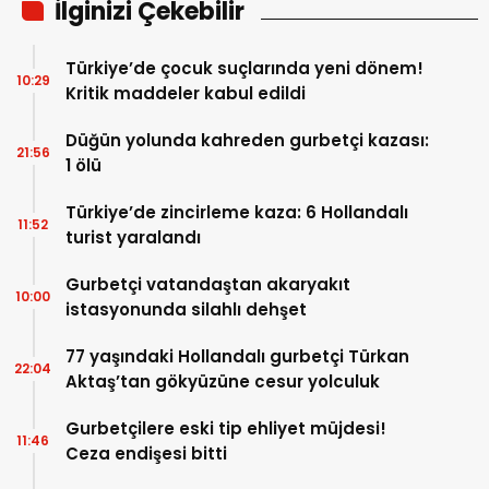
İlginizi Çekebilir
Türkiye’de çocuk suçlarında yeni dönem!
10:29
Kritik maddeler kabul edildi
Düğün yolunda kahreden gurbetçi kazası:
21:56
1 ölü
Türkiye’de zincirleme kaza: 6 Hollandalı
11:52
turist yaralandı
Gurbetçi vatandaştan akaryakıt
10:00
istasyonunda silahlı dehşet
77 yaşındaki Hollandalı gurbetçi Türkan
22:04
Aktaş’tan gökyüzüne cesur yolculuk
Gurbetçilere eski tip ehliyet müjdesi!
11:46
Ceza endişesi bitti