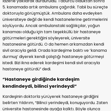
lazerle yakılarak durduruldu. Taburcu olduktan sonra
5. kanamada artık ambulans çağırdık. Tabii bu süreçte
doktoruyla görüşmüştük. Ambulans daha evdeyken
üniversiteye değil de kendi hastanelerine getirmelerini
söylüyordu. Ancak ambulanstaki sağlıkçılar, yoğun
kanaması olduğu için tam teşekküllü bir hastaneye
götürmeleri gerektiğini söyleyerek, üniversite
hastanesine götürdü. O da hemen arkamızdan kendi
sivil aracıyla geldi. Orada kardeşime baktı ve ’kanama
durmuş’ diyerek kendi çalıştığı hastaneye götürmeyi
istedi. Bizi ikna ederek kardeşimi kendi sivil aracıyla
hastaneye götürdü” dedi.
“Hastaneye girdiğinde kardeşim
kendindeydi, bilinci yerindeydi”
Kardeşinin doktorla yürüyerek hastaneye girdiğini
belirten Yıldırım, “Bilinci yerindeydi, konuşuyordu. Zaten
üniversite hastanesinde ayağa kalktı. Böyle olunca