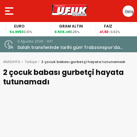
Giriş
Yap
EURO
GRAM ALTIN
FAİZ
54,9953
6.508,49
41,53
0,10%
0,25%
-0,02%
5 Ağustos 2026 - 13:17
Garanti
Salah transferinde tarihi gün! Trabzonspor’da
büyük heyecan
ANASAYFA
Türkiye
2 çocuk babası gurbetçi hayata tutunamadı
2 çocuk babası gurbetçi hayata
tutunamadı