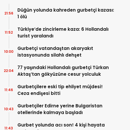
Düğün yolunda kahreden gurbetçi kazası:
21:56
1 ölü
Türkiye’de zincirleme kaza: 6 Hollandalı
11:52
turist yaralandı
Gurbetçi vatandaştan akaryakıt
10:00
istasyonunda silahlı dehşet
77 yaşındaki Hollandalı gurbetçi Türkan
22:04
Aktaş’tan gökyüzüne cesur yolculuk
Gurbetçilere eski tip ehliyet müjdesi!
11:46
Ceza endişesi bitti
Gurbetçiler Edirne yerine Bulgaristan
10:43
otellerinde kalmaya başladı
Gurbet yolunda acı son! 4 kişi hayata
11:43