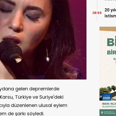
20 yı
08:59
istis
Holla
ydana gelen depremlerde
Karsu, Türkiye ve Suriye'deki
yla düzenlenen ulusal eylem
m de şarkı söyledi.