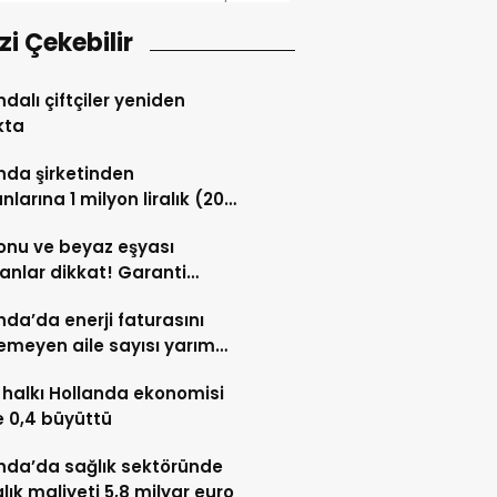
izi Çekebilir
ndalı çiftçiler yeniden
kta
nda şirketinden
nlarına 1 milyon liralık (20
vro) hisse desteği
onu ve beyaz eşyası
anlar dikkat! Garanti
sı tamir hakkı başladı
nda’da enerji faturasını
meyen aile sayısı yarım
nu aştı
halkı Hollanda ekonomisi
 0,4 büyüttü
nda’da sağlık sektöründe
lık maliyeti 5,8 milyar euro