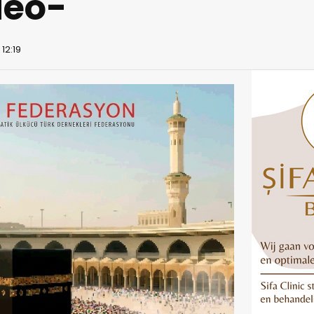
deo-
12:19