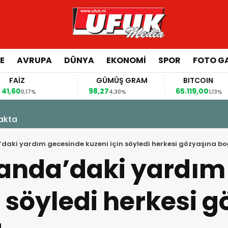
E
AVRUPA
DÜNYA
EKONOMI
SPOR
FOTO GA
FAİZ
GÜMÜŞ GRAM
BITCOIN
,60
98,27
65.119,00
0,17%
4,30%
1,13%
kakta
daki yardım gecesinde kuzeni için söyledi herkesi gözyaşına 
landa’daki yardım
n söyledi herkesi 