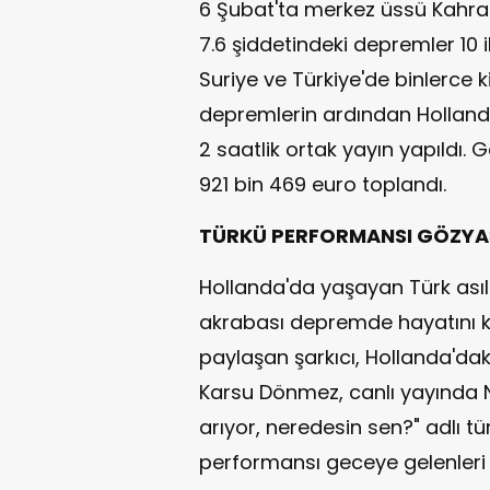
6 Şubat'ta merkez üssü Kahr
7.6 şiddetindeki depremler 10 
Suriye ve Türkiye'de binlerce 
depremlerin ardından Hollan
2 saatlik ortak yayın yapıldı
921 bin 469 euro toplandı.
TÜRKÜ PERFORMANSI GÖZYA
Hollanda'da yaşayan Türk asıll
akrabası depremde hayatını ka
paylaşan şarkıcı, Hollanda'da
Karsu Dönmez, canlı yayında N
arıyor, neredesin sen?" adlı t
performansı geceye gelenleri