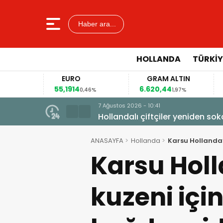
Haber ara...
HOLLANDA
TÜRKIY
EURO
GRAM ALTIN
55,1914
6.620,44
41
4%
0,46%
1,97%
7 Ağustos 2026 - 10:41
Hollandalı çiftçiler yeniden so
ANASAYFA
Hollanda
Karsu Hollanda’
Karsu Hol
kuzeni içi