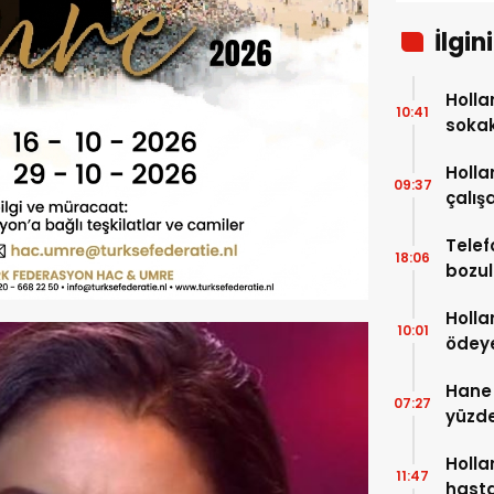
İlgin
Holla
10:41
soka
Holla
09:37
çalışa
bin A
Telef
18:06
bozul
sonra
Holla
10:01
ödeye
milyo
Hane 
07:27
yüzde
Holla
11:47
hasta