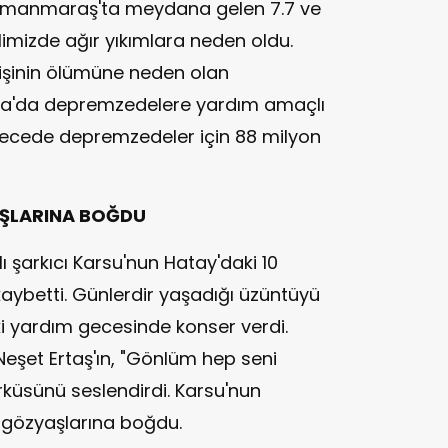
amanmaraş'ta meydana gelen 7.7 ve
ilimizde ağır yıkımlara neden oldu.
kişinin ölümüne neden olan
da'da depremzedelere yardım amaçlı
. Gecede depremzedeler için 88 milyon
ŞLARINA BOĞDU
ı şarkıcı Karsu'nun Hatay'daki 10
ybetti. Günlerdir yaşadığı üzüntüyü
ki yardım gecesinde konser verdi.
eşet Ertaş'ın, "Gönlüm hep seni
ürküsünü seslendirdi. Karsu'nun
 gözyaşlarına boğdu.