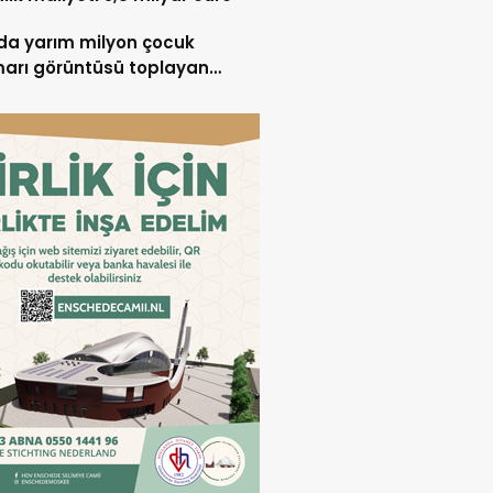
lda yarım milyon çocuk
marı görüntüsü toplayan
ndalıya 2,5 yıl hapis