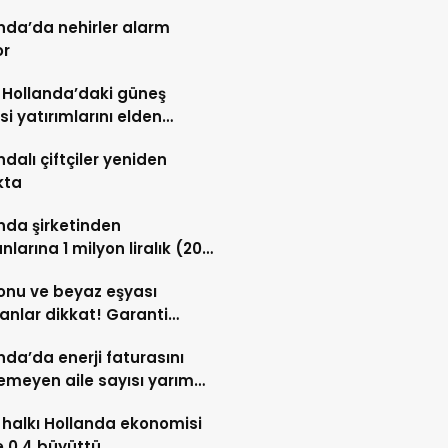
nda’da nehirler alarm
or
, Hollanda’daki güneş
isi yatırımlarını elden
ıyor
ndalı çiftçiler yeniden
kta
nda şirketinden
nlarına 1 milyon liralık (20
vro) hisse desteği
onu ve beyaz eşyası
anlar dikkat! Garanti
sı tamir hakkı başladı
nda’da enerji faturasını
meyen aile sayısı yarım
nu aştı
halkı Hollanda ekonomisi
 0,4 büyüttü