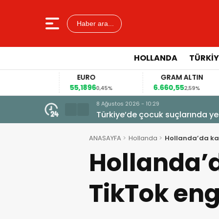
Haber ara...
HOLLANDA
TÜRKIY
EURO
GRAM ALTIN
55,1896
6.660,55
41
2%
0,45%
2,59%
8 Ağustos 2026 - 10:29
Türkiye’de çocuk suçlarında ye
ANASAYFA
Hollanda
Hollanda’da kam
Hollanda’d
TikTok eng