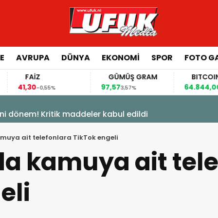
E
AVRUPA
DÜNYA
EKONOMI
SPOR
FOTO GA
FAİZ
GÜMÜŞ GRAM
BITCOIN
,30
97,57
64.844,00
-0,55%
3,57%
0,70%
ni dönem! Kritik maddeler kabul edildi
uya ait telefonlara TikTok engeli
a kamuya ait tele
eli