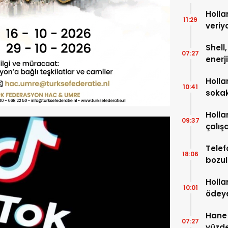
Holla
11:29
veriy
Shell
07:27
enerj
çıkar
Holla
10:41
soka
Holla
09:37
çalışa
bin A
Telef
18:06
bozul
sonra
Holla
10:01
ödeye
milyo
Hane 
07:27
yüzde