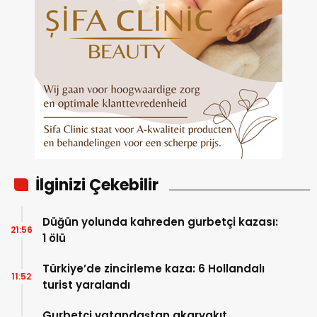
İlginizi Çekebilir
Düğün yolunda kahreden gurbetçi kazası:
21:56
1 ölü
Türkiye’de zincirleme kaza: 6 Hollandalı
11:52
turist yaralandı
Gurbetçi vatandaştan akaryakıt