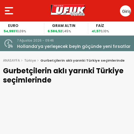
Giriş
Yap
EURO
GRAM ALTIN
FAİZ
54,9931
6.586,52
41,57
0,09%
1,45%
0,10%
7 Ağustos 2026 - 09:46
Hollanda’ya yerleşecek beyin göçünde yeni fırsatlar
ANASAYFA
Türkiye
Gurbetçilerin aklı yarınki Türkiye seçimlerinde
Gurbetçilerin aklı yarınki Türkiye
seçimlerinde