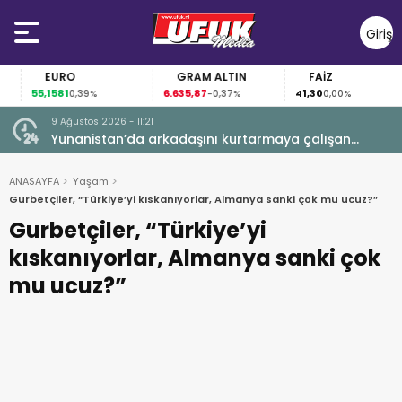
Giriş
Yap
EURO
GRAM ALTIN
FAİZ
55,1581
6.635,87
41,30
0,39%
-0,37%
0,00%
9 Ağustos 2026 - 11:21
yatını
Yunanistan’da arkadaşını kurtarmaya çalışan
Hollandalı kadın hayatını kaybetti
ANASAYFA
Yaşam
Gurbetçiler, “Türkiye’yi kıskanıyorlar, Almanya sanki çok mu ucuz?”
Gurbetçiler, “Türkiye’yi
kıskanıyorlar, Almanya sanki çok
mu ucuz?”