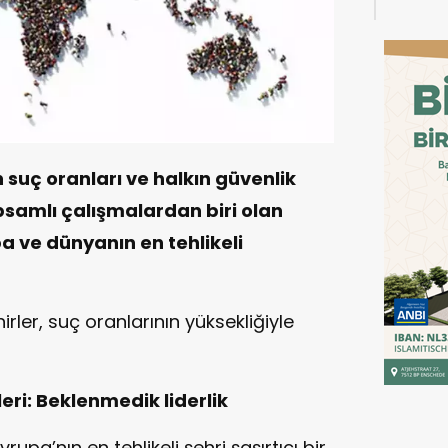
 suç oranları ve halkın güvenlik
psamlı çalışmalardan biri olan
a ve dünyanın en tehlikeli
irler, suç oranlarının yüksekliğiyle
leri: Beklenmedik liderlik
upa’nın en tehlikeli şehri şaşırtıcı bir