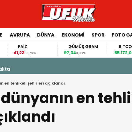
E
AVRUPA
DÜNYA
EKONOMI
SPOR
FOTO GA
FAİZ
GÜMÜŞ GRAM
BITCOIN
,23
97,34
65.172,00
-0,72%
3,33%
1,21%
kakta
 en tehlikeli şehirleri açıklandı
dünyanın en tehli
çıklandı