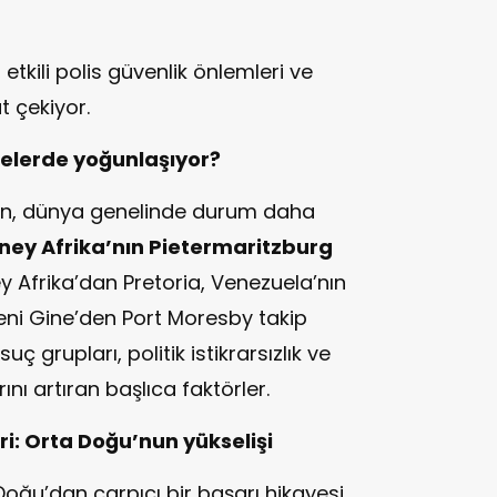
 etkili polis güvenlik önlemleri ve
t çekiyor.
relerde yoğunlaşıyor?
en, dünya genelinde durum daha
ney Afrika’nın Pietermaritzburg
ey Afrika’dan Pretoria, Venezuela’nın
ni Gine’den Port Moresby takip
ç grupları, politik istikrarsızlık ve
nı artıran başlıca faktörler.
ri: Orta Doğu’nun yükselişi
oğu’dan çarpıcı bir başarı hikayesi