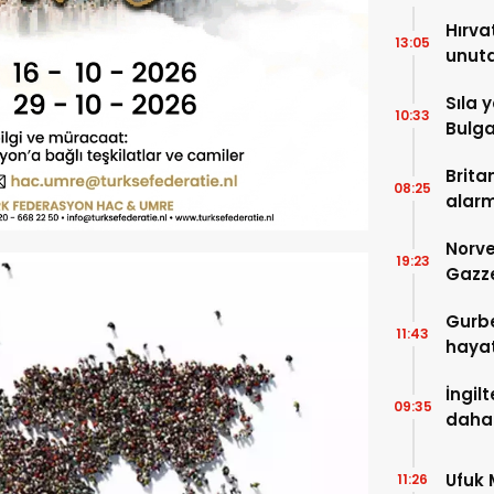
Hırva
13:05
unuta
Sıla 
10:33
Bulga
zam g
Brita
08:25
alar
Norve
19:23
Gazze
Gurbe
11:43
hayat
İngil
09:35
daha 
Ufuk
11:26