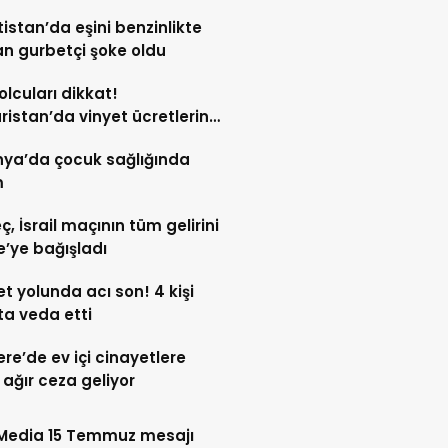
tistan’da eşini benzinlikte
n gurbetçi şoke oldu
yolcuları dikkat!
ristan’da vinyet ücretlerine
eldi
nya’da çocuk sağlığında
m
ç, İsrail maçının tüm gelirini
’ye bağışladı
t yolunda acı son! 4 kişi
a veda etti
tere’de ev içi cinayetlere
ağır ceza geliyor
 Media 15 Temmuz mesajı