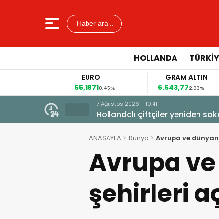
Haber ara...
HOLLANDA
TÜRKIY
EURO
GRAM ALTIN
55,1871
6.643,77
41
4%
0,45%
2,33%
7 Ağustos 2026 - 10:41
Hollandalı çiftçiler yeniden so
ANASAYFA
Dünya
Avrupa ve dünyanın
Avrupa ve 
şehirleri a