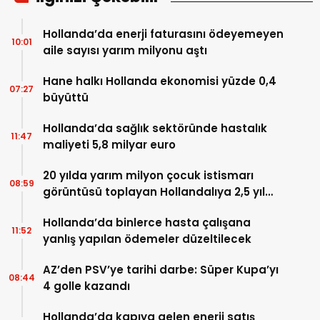
Hollanda’da enerji faturasını ödeyemeyen
10:01
aile sayısı yarım milyonu aştı
Hane halkı Hollanda ekonomisi yüzde 0,4
07:27
büyüttü
Hollanda’da sağlık sektöründe hastalık
11:47
maliyeti 5,8 milyar euro
20 yılda yarım milyon çocuk istismarı
08:59
görüntüsü toplayan Hollandalıya 2,5 yıl
hapis
Hollanda’da binlerce hasta çalışana
11:52
yanlış yapılan ödemeler düzeltilecek
AZ’den PSV’ye tarihi darbe: Süper Kupa’yı
08:44
4 golle kazandı
Hollanda’da kapıya gelen enerji satış