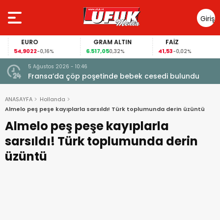
Giriş
Yap
EURO
GRAM ALTIN
FAİZ
54,9022
6.517,05
41,53
-0,16%
0,32%
-0,02%
5 Ağustos 2026 - 10:46
a
Fransa’da çöp poşetinde bebek cesedi bulundu
ANASAYFA
Hollanda
Almelo peş peşe kayıplarla sarsıldı! Türk toplumunda derin üzüntü
Almelo peş peşe kayıplarla
sarsıldı! Türk toplumunda derin
üzüntü