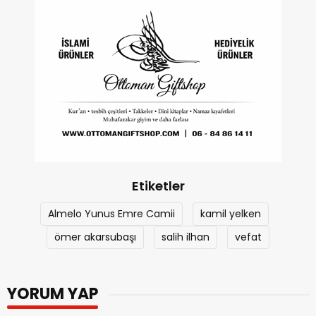
Etiketler
Almelo Yunus Emre Camii
kamil yelken
ömer akarsubaşı
salih ilhan
vefat
YORUM YAP