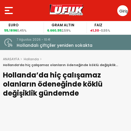
Giriş
Yap
EURO
GRAM ALTIN
FAİZ
55,1896
6.660,55
41,30
0,45%
2,59%
-0,55%
7 Ağustos 2026 - 10:41
çi şoke
Hollandalı çiftçiler yeniden sokakta
ANASAYFA
Hollanda
Hollanda’da hiç çalışamaz olanların ödeneğinde köklü değişiklik
gündemde
Hollanda’da hiç çalışamaz
olanların ödeneğinde köklü
değişiklik gündemde