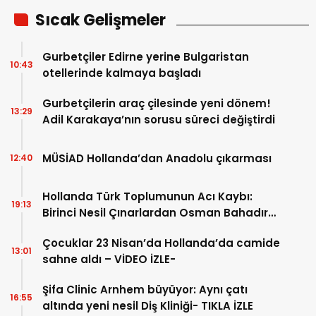
Sıcak Gelişmeler
Gurbetçiler Edirne yerine Bulgaristan
10:43
otellerinde kalmaya başladı
Gurbetçilerin araç çilesinde yeni dönem!
13:29
Adil Karakaya’nın sorusu süreci değiştirdi
MÜSİAD Hollanda’dan Anadolu çıkarması
12:40
Hollanda Türk Toplumunun Acı Kaybı:
19:13
Birinci Nesil Çınarlardan Osman Bahadır
Hakk’a uğurlandı
Çocuklar 23 Nisan’da Hollanda’da camide
13:01
sahne aldı – VİDEO İZLE-
Şifa Clinic Arnhem büyüyor: Aynı çatı
16:55
altında yeni nesil Diş Kliniği- TIKLA İZLE