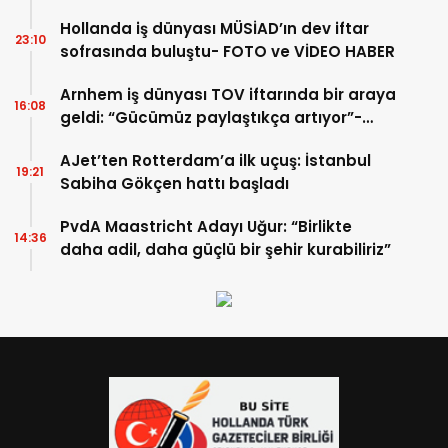
Hollanda iş dünyası MÜSİAD’ın dev iftar
23:10
sofrasında buluştu- FOTO ve VİDEO HABER
Arnhem iş dünyası TOV iftarında bir araya
16:08
geldi: “Gücümüz paylaştıkça artıyor”-
TIKLA İZLE
AJet’ten Rotterdam’a ilk uçuş: İstanbul
19:21
Sabiha Gökçen hattı başladı
PvdA Maastricht Adayı Uğur: “Birlikte
14:36
daha adil, daha güçlü bir şehir kurabiliriz”