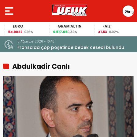
Giriş
Yap
EURO
GRAM ALTIN
FAİZ
54,9022
6.517,05
41,53
-0,16%
0,32%
-0,02%
5 Ağustos 2026 - 10:46
a
Fransa’da çöp poşetinde bebek cesedi bulundu
Abdulkadir Canlı