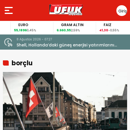
Giriş
Yap
EURO
GRAM ALTIN
FAİZ
55,1896
6.660,55
41,30
0,45%
2,59%
-0,55%
8 Ağustos 2026 - 07:27
manya
Shell, Hollanda’daki güneş enerjisi yatırımlarını
elden çıkarıyor
borçlu