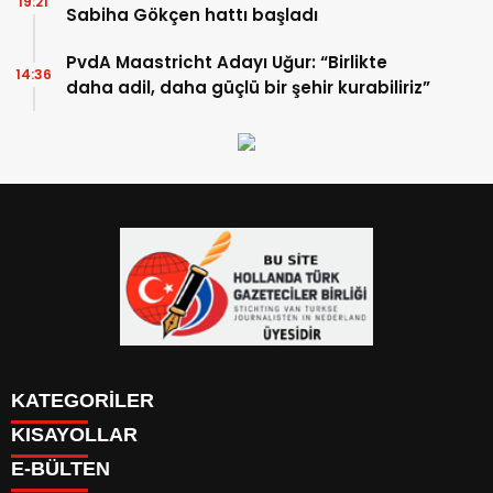
19:21
Sabiha Gökçen hattı başladı
PvdA Maastricht Adayı Uğur: “Birlikte
14:36
daha adil, daha güçlü bir şehir kurabiliriz”
KATEGORİLER
KISAYOLLAR
YAZARLAR
E-BÜLTEN
PUAN DURUMU
KAYIT OL