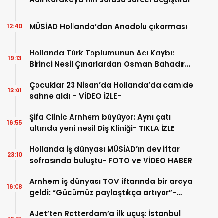
MÜSİAD Hollanda’dan Anadolu çıkarması
12:40
Hollanda Türk Toplumunun Acı Kaybı:
19:13
Birinci Nesil Çınarlardan Osman Bahadır
Hakk’a uğurlandı
Çocuklar 23 Nisan’da Hollanda’da camide
13:01
sahne aldı – VİDEO İZLE-
Şifa Clinic Arnhem büyüyor: Aynı çatı
16:55
altında yeni nesil Diş Kliniği- TIKLA İZLE
Hollanda iş dünyası MÜSİAD’ın dev iftar
23:10
sofrasında buluştu- FOTO ve VİDEO HABER
Arnhem iş dünyası TOV iftarında bir araya
16:08
geldi: “Gücümüz paylaştıkça artıyor”-
TIKLA İZLE
AJet’ten Rotterdam’a ilk uçuş: İstanbul