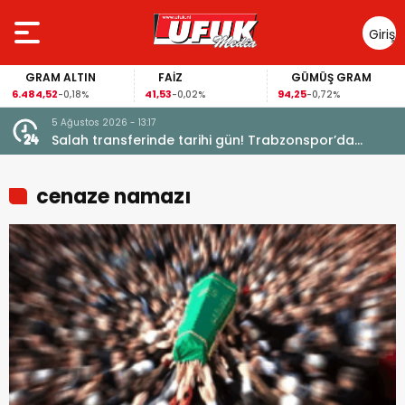
Giriş
Yap
GRAM ALTIN
FAİZ
GÜMÜŞ GRAM
6.484,52
41,53
94,25
-0,18%
-0,02%
-0,72%
5 Ağustos 2026 - 10:46
bzonspor’da
Fransa’da çöp poşetinde bebek cesedi bu
cenaze namazı