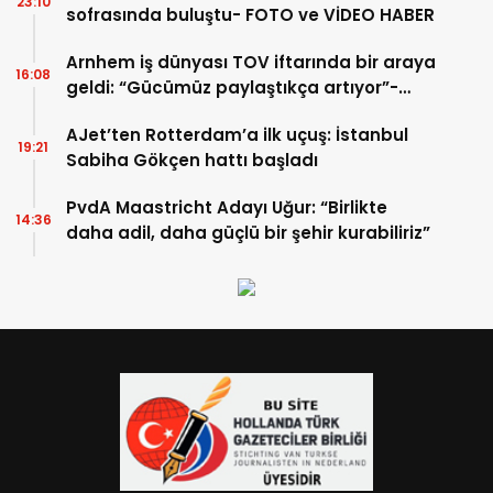
23:10
sofrasında buluştu- FOTO ve VİDEO HABER
Arnhem iş dünyası TOV iftarında bir araya
16:08
geldi: “Gücümüz paylaştıkça artıyor”-
TIKLA İZLE
AJet’ten Rotterdam’a ilk uçuş: İstanbul
19:21
Sabiha Gökçen hattı başladı
PvdA Maastricht Adayı Uğur: “Birlikte
14:36
daha adil, daha güçlü bir şehir kurabiliriz”