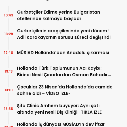
Gurbetçiler Edirne yerine Bulgaristan
10:43
otellerinde kalmaya başladı
Gurbetçilerin araç çilesinde yeni dönem!
13:29
Adil Karakaya’nın sorusu süreci değiştirdi
MÜSİAD Hollanda’dan Anadolu çıkarması
12:40
Hollanda Türk Toplumunun Acı Kaybı:
19:13
Birinci Nesil Çınarlardan Osman Bahadır
Hakk’a uğurlandı
Çocuklar 23 Nisan’da Hollanda’da camide
13:01
sahne aldı – VİDEO İZLE-
Şifa Clinic Arnhem büyüyor: Aynı çatı
16:55
altında yeni nesil Diş Kliniği- TIKLA İZLE
Hollanda iş dünyası MÜSİAD’ın dev iftar