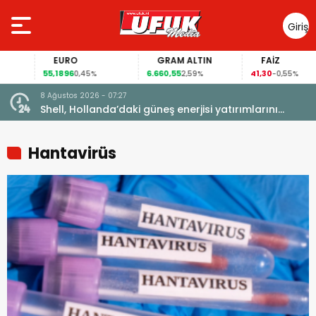
Giriş
Yap
EURO
GRAM ALTIN
FAİZ
55,1896
6.660,55
41,30
0,45%
2,59%
-0,55%
8 Ağustos 2026 - 07:27
manya
Shell, Hollanda’daki güneş enerjisi yatırımlarını
elden çıkarıyor
Hantavirüs