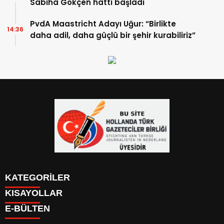
Sabiha Gökçen hattı başladı
PvdA Maastricht Adayı Uğur: “Birlikte
14:36
daha adil, daha güçlü bir şehir kurabiliriz”
KATEGORİLER
KISAYOLLAR
YAZARLAR
E-BÜLTEN
PUAN DURUMU
KAYIT OL
PİYASALAR