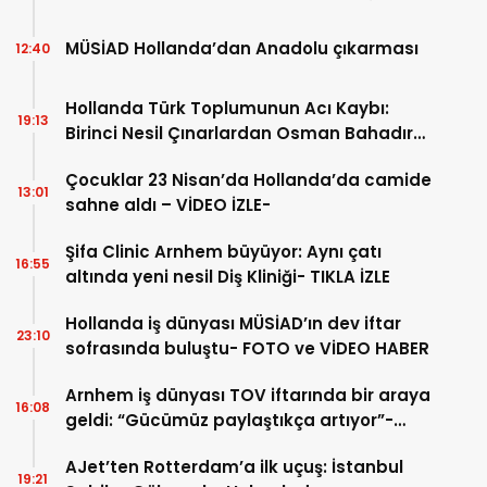
MÜSİAD Hollanda’dan Anadolu çıkarması
12:40
Hollanda Türk Toplumunun Acı Kaybı:
19:13
Birinci Nesil Çınarlardan Osman Bahadır
Hakk’a uğurlandı
Çocuklar 23 Nisan’da Hollanda’da camide
13:01
sahne aldı – VİDEO İZLE-
Şifa Clinic Arnhem büyüyor: Aynı çatı
16:55
altında yeni nesil Diş Kliniği- TIKLA İZLE
Hollanda iş dünyası MÜSİAD’ın dev iftar
23:10
sofrasında buluştu- FOTO ve VİDEO HABER
Arnhem iş dünyası TOV iftarında bir araya
16:08
geldi: “Gücümüz paylaştıkça artıyor”-
TIKLA İZLE
AJet’ten Rotterdam’a ilk uçuş: İstanbul
19:21