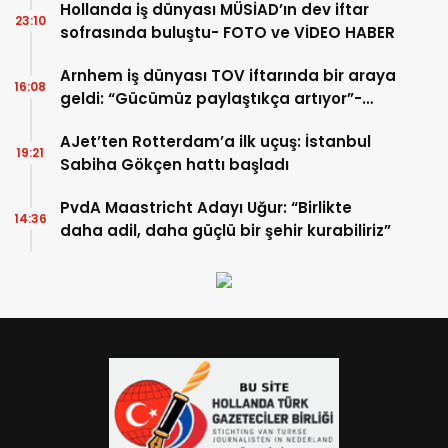
Hollanda iş dünyası MÜSİAD’ın dev iftar
23:10
sofrasında buluştu- FOTO ve VİDEO HABER
Arnhem iş dünyası TOV iftarında bir araya
16:08
geldi: “Gücümüz paylaştıkça artıyor”-
TIKLA İZLE
AJet’ten Rotterdam’a ilk uçuş: İstanbul
19:21
Sabiha Gökçen hattı başladı
PvdA Maastricht Adayı Uğur: “Birlikte
14:36
daha adil, daha güçlü bir şehir kurabiliriz”