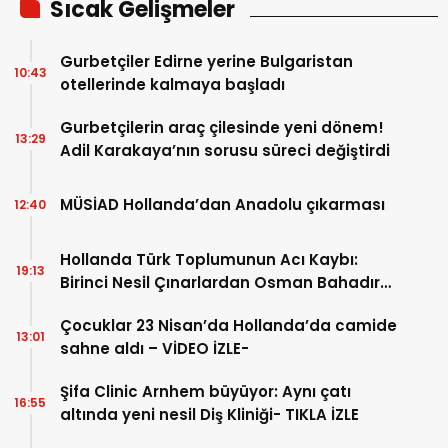
Sıcak Gelişmeler
Gurbetçiler Edirne yerine Bulgaristan
10:43
otellerinde kalmaya başladı
Gurbetçilerin araç çilesinde yeni dönem!
13:29
Adil Karakaya’nın sorusu süreci değiştirdi
MÜSİAD Hollanda’dan Anadolu çıkarması
12:40
Hollanda Türk Toplumunun Acı Kaybı:
19:13
Birinci Nesil Çınarlardan Osman Bahadır
Hakk’a uğurlandı
Çocuklar 23 Nisan’da Hollanda’da camide
13:01
sahne aldı – VİDEO İZLE-
Şifa Clinic Arnhem büyüyor: Aynı çatı
16:55
altında yeni nesil Diş Kliniği- TIKLA İZLE