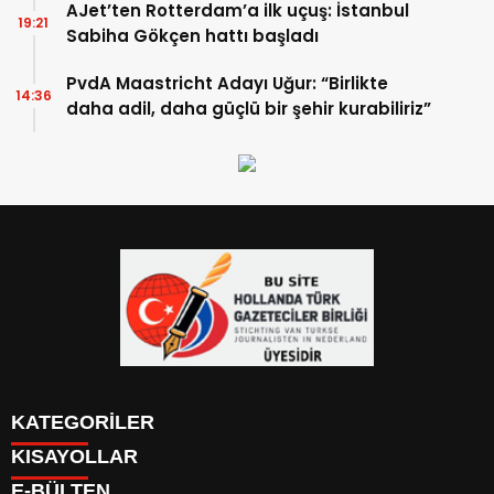
AJet’ten Rotterdam’a ilk uçuş: İstanbul
19:21
Sabiha Gökçen hattı başladı
PvdA Maastricht Adayı Uğur: “Birlikte
14:36
daha adil, daha güçlü bir şehir kurabiliriz”
KATEGORİLER
KISAYOLLAR
YAZARLAR
E-BÜLTEN