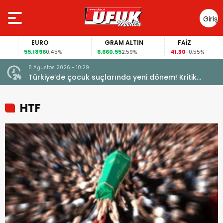
Giriş
Yap
EURO
GRAM ALTIN
FAİZ
55,1896
6.660,55
41,30
0,45%
2,59%
-0,55%
8 Ağustos 2026 - 10:29
Türkiye’de çocuk suçlarında yeni dönem! Kritik
maddeler kabul edildi
HTF