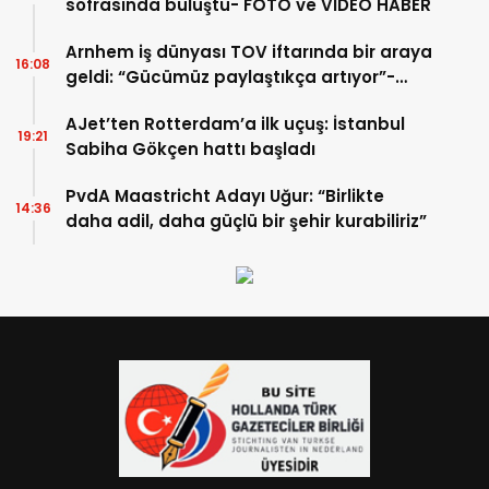
sofrasında buluştu- FOTO ve VİDEO HABER
Arnhem iş dünyası TOV iftarında bir araya
16:08
geldi: “Gücümüz paylaştıkça artıyor”-
TIKLA İZLE
AJet’ten Rotterdam’a ilk uçuş: İstanbul
19:21
Sabiha Gökçen hattı başladı
PvdA Maastricht Adayı Uğur: “Birlikte
14:36
daha adil, daha güçlü bir şehir kurabiliriz”