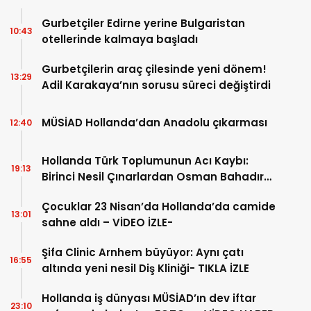
Gurbetçiler Edirne yerine Bulgaristan
10:43
otellerinde kalmaya başladı
Gurbetçilerin araç çilesinde yeni dönem!
13:29
Adil Karakaya’nın sorusu süreci değiştirdi
MÜSİAD Hollanda’dan Anadolu çıkarması
12:40
Hollanda Türk Toplumunun Acı Kaybı:
19:13
Birinci Nesil Çınarlardan Osman Bahadır
Hakk’a uğurlandı
Çocuklar 23 Nisan’da Hollanda’da camide
13:01
sahne aldı – VİDEO İZLE-
Şifa Clinic Arnhem büyüyor: Aynı çatı
16:55
altında yeni nesil Diş Kliniği- TIKLA İZLE
Hollanda iş dünyası MÜSİAD’ın dev iftar
23:10