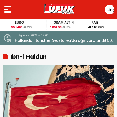
Giriş
Yap
EURO
GRAM ALTIN
FAİZ
55,1463
6.651,66
41,30
-0,02%
-0,13%
0,00%
10 Ağustos 2026 - 07:20
türdü
Hollandalı turistler Avusturya’da ağır yaralandı! 50
metrelik uçuruma düştü
İbn-i Haldun