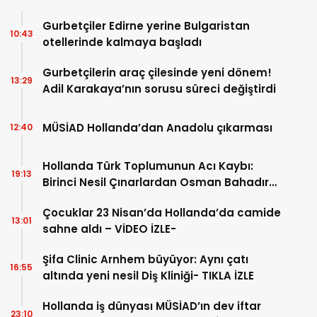
Gurbetçiler Edirne yerine Bulgaristan
10:43
otellerinde kalmaya başladı
Gurbetçilerin araç çilesinde yeni dönem!
13:29
Adil Karakaya’nın sorusu süreci değiştirdi
MÜSİAD Hollanda’dan Anadolu çıkarması
12:40
Hollanda Türk Toplumunun Acı Kaybı:
19:13
Birinci Nesil Çınarlardan Osman Bahadır
Hakk’a uğurlandı
Çocuklar 23 Nisan’da Hollanda’da camide
13:01
sahne aldı – VİDEO İZLE-
Şifa Clinic Arnhem büyüyor: Aynı çatı
16:55
altında yeni nesil Diş Kliniği- TIKLA İZLE
Hollanda iş dünyası MÜSİAD’ın dev iftar
23:10