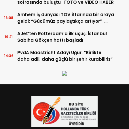
sofrasında buluştu- FOTO ve VİDEO HABER
Arnhem iş dünyası TOV iftarında bir araya
16:08
geldi: “Gücümüz paylaştıkça artıyor”-
TIKLA İZLE
AJet’ten Rotterdam’a ilk uçuş: İstanbul
19:21
Sabiha Gökçen hattı başladı
PvdA Maastricht Adayı Uğur: “Birlikte
14:36
daha adil, daha güçlü bir şehir kurabiliriz”