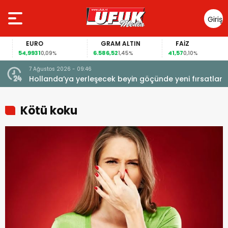
Giriş
Yap
EURO
GRAM ALTIN
FAİZ
54,9931
6.586,52
41,57
0,09%
1,45%
0,10%
7 Ağustos 2026 - 09:46
Hollanda’ya yerleşecek beyin göçünde yeni fırsatlar
Kötü koku