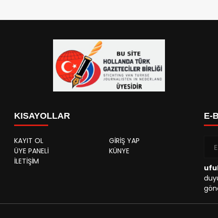
KISAYOLLAR
E-
KAYIT OL
GİRİŞ YAP
ÜYE PANELİ
KÜNYE
İLETİŞİM
ufu
duyu
gönd