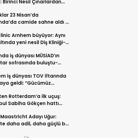
: Birinci Nesil Çınarlardan
n Bahadır Hakk’a uğurlandı
lar 23 Nisan’da
nda’da camide sahne aldı –
 İZLE-
Clinic Arnhem büyüyor: Aynı
ltında yeni nesil Diş Kliniği-
 İZLE
nda iş dünyası MÜSİAD’ın
ftar sofrasında buluştu-
 ve VİDEO HABER
m iş dünyası TOV iftarında
raya geldi: “Gücümüz
ştıkça artıyor”- TIKLA İZLE
ten Rotterdam’a ilk uçuş:
bul Sabiha Gökçen hattı
dı
Maastricht Adayı Uğur:
ikte daha adil, daha güçlü bir
kurabiliriz”