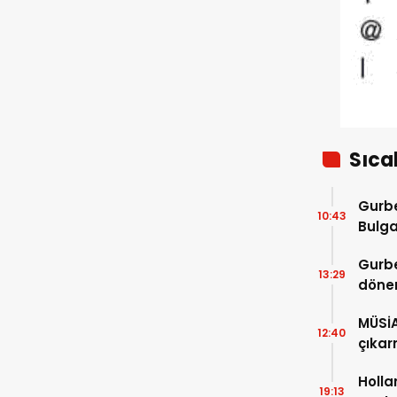
Sıca
Gurbe
10:43
Bulga
başla
Gurbe
13:29
dönem
sürec
MÜSİ
12:40
çıkar
Holla
19:13