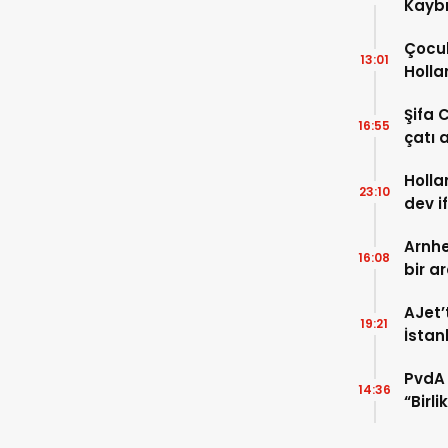
Kaybı
Osma
Çocuk
13:01
Holla
VİDEO
Şifa 
16:55
çatı a
TIKLA
Holla
23:10
dev i
FOTO
Arnhe
16:08
bir a
payla
AJet’
19:21
İstan
başla
PvdA 
14:36
“Birl
şehir 