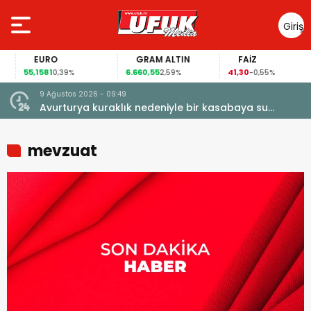
Giriş
Yap
EURO
GRAM ALTIN
FAİZ
55,1581
6.660,55
41,30
0,39%
2,59%
-0,55%
9 Ağustos 2026 - 09:49
Avurturya kuraklık nedeniyle bir kasabaya su
vermeyi durdurdu
mevzuat