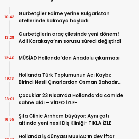
Gurbetçiler Edirne yerine Bulgaristan
10:43
otellerinde kalmaya başladı
Gurbetçilerin araç çilesinde yeni dönem!
13:29
Adil Karakaya’nın sorusu süreci değiştirdi
MÜSİAD Hollanda’dan Anadolu çıkarması
12:40
Hollanda Türk Toplumunun Acı Kaybı:
19:13
Birinci Nesil Çınarlardan Osman Bahadır
Hakk’a uğurlandı
Çocuklar 23 Nisan’da Hollanda’da camide
13:01
sahne aldı – VİDEO İZLE-
Şifa Clinic Arnhem büyüyor: Aynı çatı
16:55
altında yeni nesil Diş Kliniği- TIKLA İZLE
Hollanda iş dünyası MÜSİAD’ın dev iftar