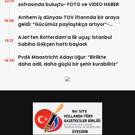
23:10
sofrasında buluştu- FOTO ve VİDEO HABER
Arnhem iş dünyası TOV iftarında bir araya
16:08
geldi: “Gücümüz paylaştıkça artıyor”-
TIKLA İZLE
AJet’ten Rotterdam’a ilk uçuş: İstanbul
19:21
Sabiha Gökçen hattı başladı
PvdA Maastricht Adayı Uğur: “Birlikte
14:36
daha adil, daha güçlü bir şehir kurabiliriz”