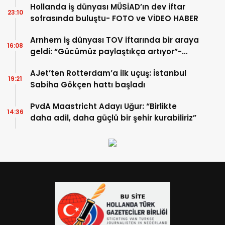
Hollanda iş dünyası MÜSİAD’ın dev iftar
23:10
sofrasında buluştu- FOTO ve VİDEO HABER
Arnhem iş dünyası TOV iftarında bir araya
16:08
geldi: “Gücümüz paylaştıkça artıyor”-
TIKLA İZLE
AJet’ten Rotterdam’a ilk uçuş: İstanbul
19:21
Sabiha Gökçen hattı başladı
PvdA Maastricht Adayı Uğur: “Birlikte
14:36
daha adil, daha güçlü bir şehir kurabiliriz”