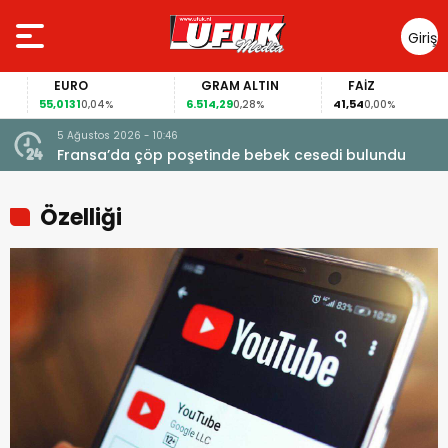
Giriş
Yap
EURO
GRAM ALTIN
FAİZ
55,0131
6.514,29
41,54
0,04%
0,28%
0,00%
5 Ağustos 2026 - 10:46
a
Fransa’da çöp poşetinde bebek cesedi bulundu
Özelliği