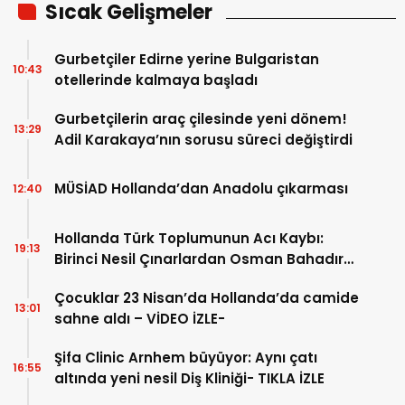
Sıcak Gelişmeler
Gurbetçiler Edirne yerine Bulgaristan
10:43
otellerinde kalmaya başladı
Gurbetçilerin araç çilesinde yeni dönem!
13:29
Adil Karakaya’nın sorusu süreci değiştirdi
MÜSİAD Hollanda’dan Anadolu çıkarması
12:40
Hollanda Türk Toplumunun Acı Kaybı:
19:13
Birinci Nesil Çınarlardan Osman Bahadır
Hakk’a uğurlandı
Çocuklar 23 Nisan’da Hollanda’da camide
13:01
sahne aldı – VİDEO İZLE-
Şifa Clinic Arnhem büyüyor: Aynı çatı
16:55
altında yeni nesil Diş Kliniği- TIKLA İZLE