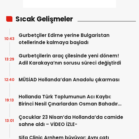
Sıcak Gelişmeler
Gurbetçiler Edirne yerine Bulgaristan
10:43
otellerinde kalmaya başladı
Gurbetçilerin araç çilesinde yeni dönem!
13:29
Adil Karakaya’nın sorusu süreci değiştirdi
MÜSİAD Hollanda’dan Anadolu çıkarması
12:40
Hollanda Türk Toplumunun Acı Kaybı:
19:13
Birinci Nesil Çınarlardan Osman Bahadır
Hakk’a uğurlandı
Çocuklar 23 Nisan’da Hollanda’da camide
13:01
sahne aldı – VİDEO İZLE-
Şifa Clinic Arnhem büyüyor: Aynı çatı