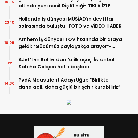
16:55
altında yeni nesil Diş Kliniği- TIKLA İZLE
Hollanda iş dünyası MÜSİAD’ın dev iftar
23:10
sofrasında buluştu- FOTO ve VİDEO HABER
Arnhem iş dünyası TOV iftarında bir araya
16:08
geldi: “Gücümüz paylaştıkça artıyor”-
TIKLA İZLE
AJet’ten Rotterdam’a ilk uçuş: İstanbul
19:21
Sabiha Gökçen hattı başladı
PvdA Maastricht Adayı Uğur: “Birlikte
14:36
daha adil, daha güçlü bir şehir kurabiliriz”