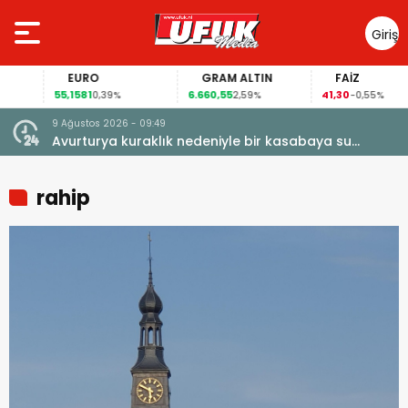
Giriş
Yap
EURO
GRAM ALTIN
FAİZ
55,1581
6.660,55
41,30
0,39%
2,59%
-0,55%
9 Ağustos 2026 - 09:49
Avurturya kuraklık nedeniyle bir kasabaya su
vermeyi durdurdu
rahip