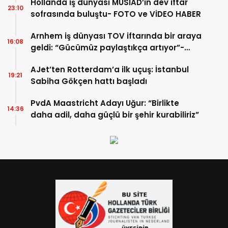
Hollanda iş dünyası MÜSİAD’ın dev iftar
23:10
sofrasında buluştu- FOTO ve VİDEO HABER
Arnhem iş dünyası TOV iftarında bir araya
16:08
geldi: “Gücümüz paylaştıkça artıyor”-
TIKLA İZLE
AJet’ten Rotterdam’a ilk uçuş: İstanbul
19:21
Sabiha Gökçen hattı başladı
PvdA Maastricht Adayı Uğur: “Birlikte
14:36
daha adil, daha güçlü bir şehir kurabiliriz”