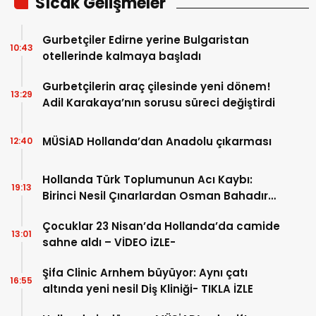
Sıcak Gelişmeler
Gurbetçiler Edirne yerine Bulgaristan
10:43
otellerinde kalmaya başladı
Gurbetçilerin araç çilesinde yeni dönem!
13:29
Adil Karakaya’nın sorusu süreci değiştirdi
MÜSİAD Hollanda’dan Anadolu çıkarması
12:40
Hollanda Türk Toplumunun Acı Kaybı:
19:13
Birinci Nesil Çınarlardan Osman Bahadır
Hakk’a uğurlandı
Çocuklar 23 Nisan’da Hollanda’da camide
13:01
sahne aldı – VİDEO İZLE-
Şifa Clinic Arnhem büyüyor: Aynı çatı
16:55
altında yeni nesil Diş Kliniği- TIKLA İZLE