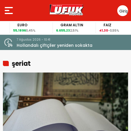
Giriş
Yap
EURO
GRAM ALTIN
FAİZ
55,1896
6.655,23
41,30
0,45%
2,51%
-0,55%
7 Ağustos 2026 - 10:41
çi şoke
Hollandalı çiftçiler yeniden sokakta
şeriat