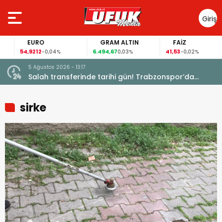
Giriş
Yap
EURO
GRAM ALTIN
FAİZ
54,9212
6.494,67
41,53
-0,04%
0,03%
-0,02%
5 Ağustos 2026 - 13:17
Garanti
Salah transferinde tarihi gün! Trabzonspor’da
büyük heyecan
sirke