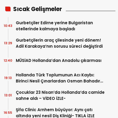
Sıcak Gelişmeler
Gurbetçiler Edirne yerine Bulgaristan
10:43
otellerinde kalmaya başladı
Gurbetçilerin araç çilesinde yeni dönem!
13:29
Adil Karakaya’nın sorusu süreci değiştirdi
MÜSİAD Hollanda’dan Anadolu çıkarması
12:40
Hollanda Türk Toplumunun Acı Kaybı:
19:13
Birinci Nesil Çınarlardan Osman Bahadır
Hakk’a uğurlandı
Çocuklar 23 Nisan’da Hollanda’da camide
13:01
sahne aldı – VİDEO İZLE-
Şifa Clinic Arnhem büyüyor: Aynı çatı
16:55
altında yeni nesil Diş Kliniği- TIKLA İZLE