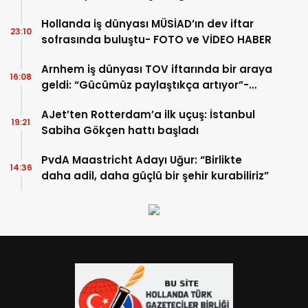
Hollanda iş dünyası MÜSİAD’ın dev iftar
23:10
sofrasında buluştu- FOTO ve VİDEO HABER
Arnhem iş dünyası TOV iftarında bir araya
16:08
geldi: “Gücümüz paylaştıkça artıyor”-
TIKLA İZLE
AJet’ten Rotterdam’a ilk uçuş: İstanbul
19:21
Sabiha Gökçen hattı başladı
PvdA Maastricht Adayı Uğur: “Birlikte
14:36
daha adil, daha güçlü bir şehir kurabiliriz”