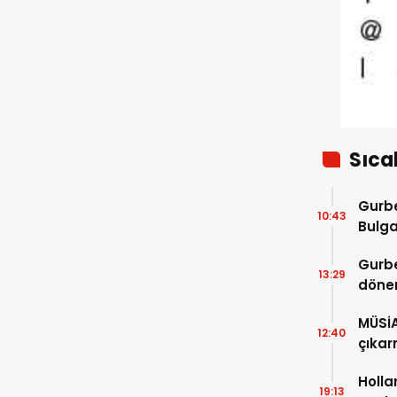
Sıca
Gurbe
10:43
Bulga
başla
Gurbe
13:29
dönem
sürec
MÜSİ
12:40
çıkar
Holla
19:13