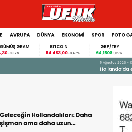
E
AVRUPA
DÜNYA
EKONOMI
SPOR
FOTO GA
GÜMÜŞ GRAM
BITCOIN
GBP/TRY
4,30
64.483,00
64,1508
-0,67%
-0,47%
0,05%
ödeyemeyen aile sayısı yarım milyonu aştı
Geleceğin Hollandalıları: Daha
şişman ama daha uzun
yaşayacağız