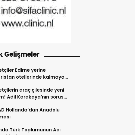
k Gelişmeler
tçiler Edirne yerine
ristan otellerinde kalmaya
dı
tçilerin araç çilesinde yeni
! Adil Karakaya’nın sorusu
i değiştirdi
AD Hollanda’dan Anadolu
ması
nda Türk Toplumunun Acı