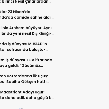
: Birinci Nesil Çınarlardan
n Bahadır Hakk’a uğurlandı
lar 23 Nisan’da
nda’da camide sahne aldı –
 İZLE-
Clinic Arnhem büyüyor: Aynı
ltında yeni nesil Diş Kliniği-
 İZLE
nda iş dünyası MÜSİAD’ın
ftar sofrasında buluştu-
 ve VİDEO HABER
m iş dünyası TOV iftarında
raya geldi: “Gücümüz
ştıkça artıyor”- TIKLA İZLE
ten Rotterdam’a ilk uçuş:
bul Sabiha Gökçen hattı
dı
Maastricht Adayı Uğur:
ikte daha adil, daha güçlü bir
kurabiliriz”