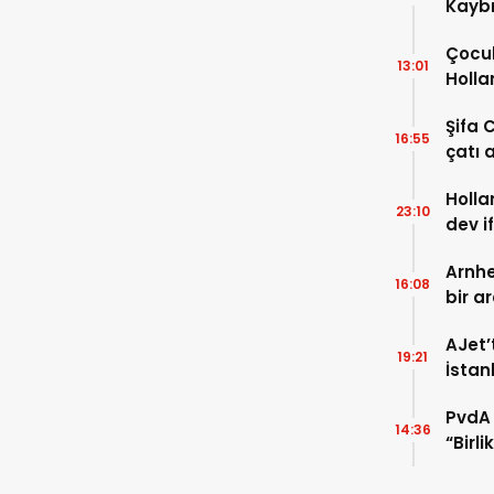
Kaybı
Osma
Çocuk
13:01
Holla
VİDEO
Şifa 
16:55
çatı a
TIKLA
Holla
23:10
dev i
FOTO
Arnhe
16:08
bir a
payla
AJet’
19:21
İstan
başla
PvdA 
14:36
“Birl
şehir 