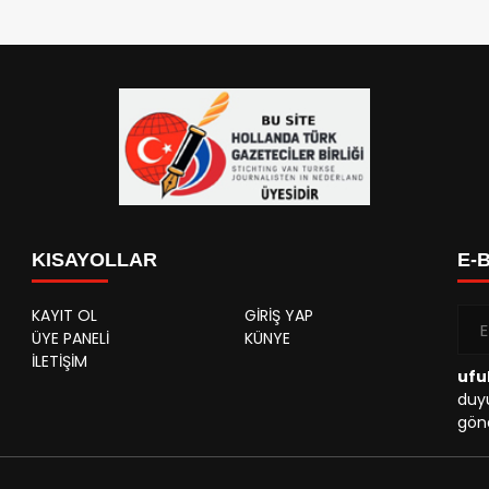
KISAYOLLAR
E-
KAYIT OL
GİRİŞ YAP
ÜYE PANELİ
KÜNYE
İLETİŞİM
ufu
duyu
gönd