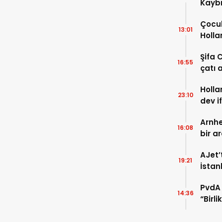
Kaybı
Osma
Çocuk
13:01
Holla
VİDEO
Şifa 
16:55
çatı a
TIKLA
Holla
23:10
dev i
FOTO
Arnhe
16:08
bir a
payla
AJet’
19:21
İstan
başla
PvdA 
14:36
“Birl
şehir 