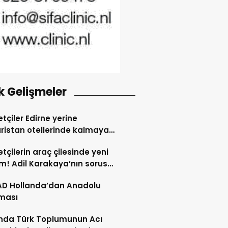
k Gelişmeler
tçiler Edirne yerine
ristan otellerinde kalmaya
dı
tçilerin araç çilesinde yeni
! Adil Karakaya’nın sorusu
i değiştirdi
AD Hollanda’dan Anadolu
ması
nda Türk Toplumunun Acı