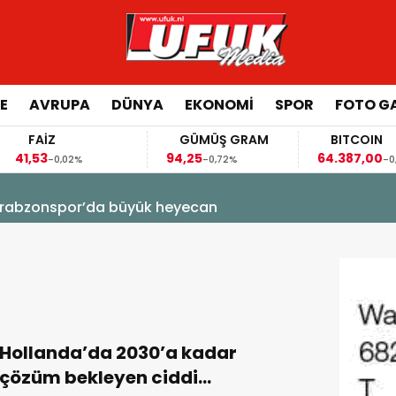
E
AVRUPA
DÜNYA
EKONOMI
SPOR
FOTO GA
FAİZ
GÜMÜŞ GRAM
BITCOIN
1,53
94,25
64.387,00
-0,02%
-0,72%
-0,62
! Trabzonspor’da büyük heyecan
Hollanda’da 2030’a kadar
çözüm bekleyen ciddi