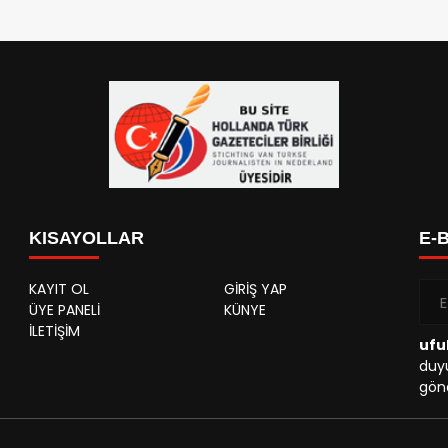
KISAYOLLAR
E-
KAYIT OL
GİRİŞ YAP
ÜYE PANELİ
KÜNYE
İLETİŞİM
ufu
duyu
gönd