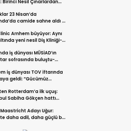
: Birinci Nesil Çınarlardan
n Bahadır Hakk’a uğurlandı
lar 23 Nisan’da
nda’da camide sahne aldı –
 İZLE-
Clinic Arnhem büyüyor: Aynı
ltında yeni nesil Diş Kliniği-
 İZLE
nda iş dünyası MÜSİAD’ın
ftar sofrasında buluştu-
 ve VİDEO HABER
m iş dünyası TOV iftarında
raya geldi: “Gücümüz
ştıkça artıyor”- TIKLA İZLE
ten Rotterdam’a ilk uçuş:
bul Sabiha Gökçen hattı
dı
Maastricht Adayı Uğur:
ikte daha adil, daha güçlü bir
kurabiliriz”