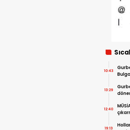
sorunlar var
Sıca
Gurbe
10:43
Bulga
başla
Gurbe
13:29
dönem
sürec
MÜSİ
12:40
çıkar
Holla
19:13