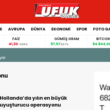
E
AVRUPA
DÜNYA
EKONOMI
SPOR
FOTO GA
FAİZ
GÜMÜŞ GRAM
BITCOIN
41,30
97,57
64.844,00
-0,55%
3,57%
0,7
yor
onu
Hollanda’da yılın en büyük
uyuşturucu operasyonu