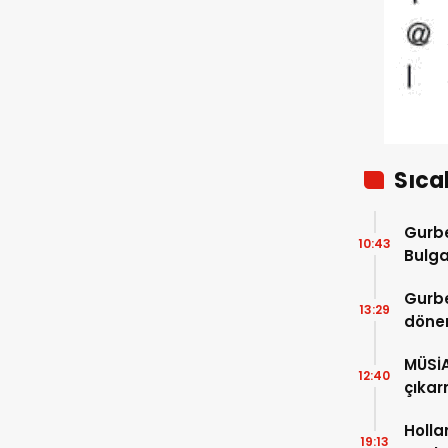
Sıca
Gurbe
10:43
Bulga
başla
Gurbe
13:29
dönem
sürec
MÜSİ
12:40
çıkar
Holla
19:13