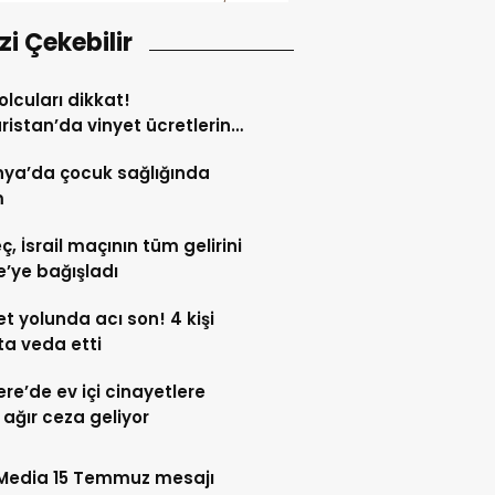
izi Çekebilir
yolcuları dikkat!
ristan’da vinyet ücretlerine
eldi
nya’da çocuk sağlığında
m
ç, İsrail maçının tüm gelirini
’ye bağışladı
t yolunda acı son! 4 kişi
a veda etti
tere’de ev içi cinayetlere
ağır ceza geliyor
 Media 15 Temmuz mesajı