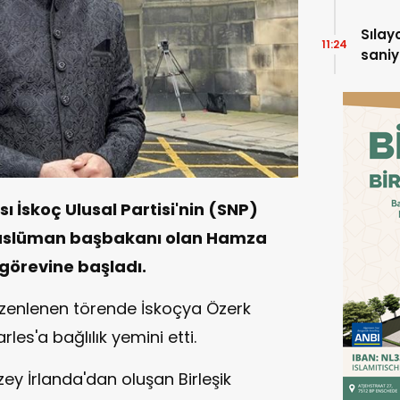
Sılay
11:24
saniy
sürü
ı İskoç Ulusal Partisi'nin (SNP)
k Müslüman başbakanı olan Hamza
görevine başladı.
zenlenen törende İskoçya Özerk
les'a bağlılık yemini etti.
uzey İrlanda'dan oluşan Birleşik