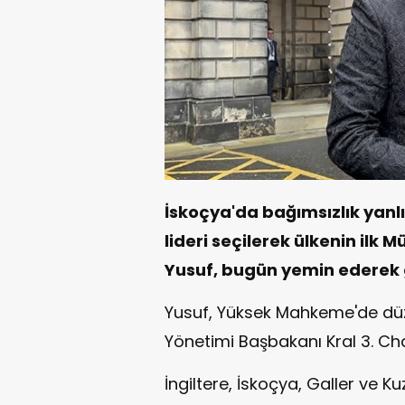
İskoçya'da bağımsızlık yanlıs
lideri seçilerek ülkenin il
Yusuf, bugün yemin ederek 
Yusuf, Yüksek Mahkeme'de dü
Yönetimi Başbakanı Kral 3. Char
İngiltere, İskoçya, Galler ve K