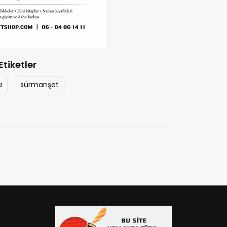
Etiketler
a
sürmanşet