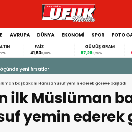
E
AVRUPA
DÜNYA
EKONOMI
SPOR
FOTO GA
FAİZ
GÜMÜŞ GRAM
BITCOIN
41,53
97,28
64.324,00
0,00%
3,26%
-0,
na 1 milyon liralık (20 bin Avro) hisse desteği
üslüman başbakanı Hamza Yusuf yemin ederek göreve başladı
ın ilk Müslüman b
uf yemin ederek 