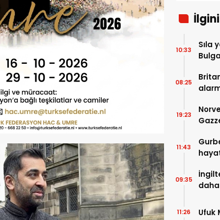
İlgin
Sıla 
10:33
Bulga
zam g
Brita
08:25
alar
Norve
19:23
Gazze
Gurbe
11:43
hayat
İngil
09:35
daha 
Ufuk
11:26