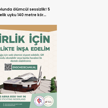
olunda ölümcül sessizlik! 5
elik uyku 140 metre kör
şe dönüşüyor