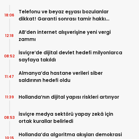
Telefonu ve beyaz eşyası bozulanlar
18:06
dikkat! Garanti sonrası tamir hakkı
başladı
AB’den internet alışverişine yeni vergi
12:18
zammı
İsviçre’de dijital devlet hedefi milyonlarca
08:52
sayfaya takıldı
Almanya’da hastane verileri siber
11:47
saldırının hedefi oldu
Hollanda’nın dijital yapısı riskleri artırıyor
11:39
İsviçre medya sektörü yapay zekâ için
08:53
ortak kurallar belirledi
Hollanda’da algoritma akışları demokrasi
10:15