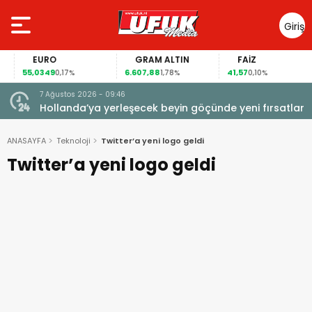
Giriş
Yap
EURO
GRAM ALTIN
FAİZ
55,0349
6.607,88
41,57
0,17%
1,78%
0,10%
7 Ağustos 2026 - 09:46
Hollanda’ya yerleşecek beyin göçünde yeni fırsatlar
ANASAYFA
Teknoloji
Twitter’a yeni logo geldi
Twitter’a yeni logo geldi