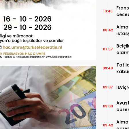
Frans
10:46
cese
Alma
08:42
istas
Belçi
07:57
alarm
Tatil
09:48
kabus
karşıl
İsviç
09:07
Avust
09:00
düzen
Alman
09:42
adres