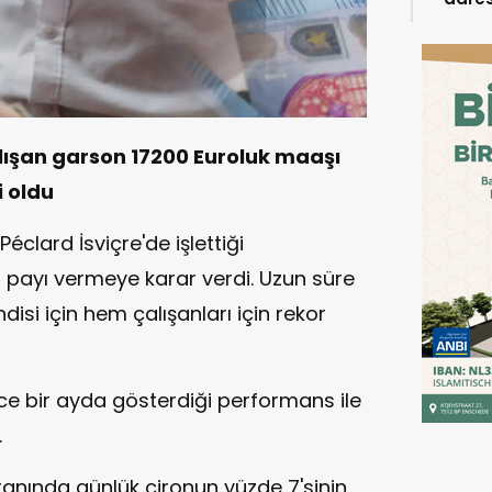
alışan garson 17200 Euroluk maaşı
i oldu
éclard İsviçre'de işlettiği
r payı vermeye karar verdi. Uzun süre
si için hem çalışanları için rekor
ce bir ayda gösterdiği performans ile
.
ranında günlük cironun yüzde 7'sinin