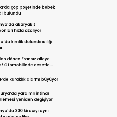
a’da çöp poşetinde bebek
di bulundu
nya’da akaryakıt
yonları hızla azalıyor
ka’da kimlik dolandırıcılığı
ı
den dönen Fransız aileye
! Otomobilinde cesetle
aştı
re’de kuraklık alarmı büyüyor
urya’da yardımlı intihar
lemesi yeniden değişiyor
ya’da 300 kiracıyı aynı
te gösterdiler