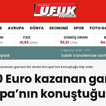
E
AVRUPA
DÜNYA
EKONOMI
SPOR
FOTO GA
FAİZ
GÜMÜŞ GRAM
BITCOIN
41,53
93,31
64.680,00
-0,02%
-1,72%
-0,1
! Trabzonspor’da büyük heyecan
kazanan garson bir anda Avrupa’nın konuştuğu kişi oldu
 Euro kazanan gar
a’nın konuştuğu 