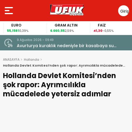
Giriş
Yap
EURO
GRAM ALTIN
FAİZ
55,1581
6.660,55
41,30
0,39%
2,59%
-0,55%
9 Ağustos 2026 - 09:49
Avurturya kuraklık nedeniyle bir kasabaya su
vermeyi durdurdu
ANASAYFA
Hollanda
Hollanda Devlet Komitesi’nden şok rapor: Ayrımcılıkla mücadelede
yetersiz adımlar
Hollanda Devlet Komitesi’nden
şok rapor: Ayrımcılıkla
mücadelede yetersiz adımlar