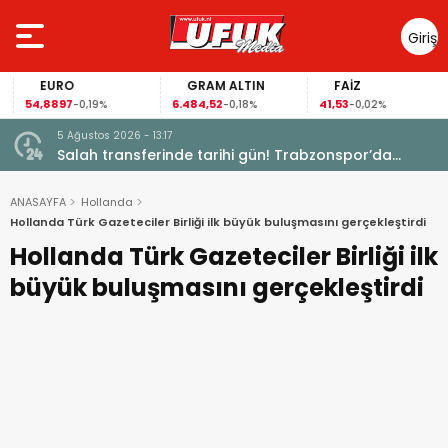
Giriş
Yap
EURO
GRAM ALTIN
FAİZ
54,8897
6.484,52
41,53
-0,19%
-0,18%
-0,02%
5 Ağustos 2026 - 13:17
Garanti
Salah transferinde tarihi gün! Trabzonspor’da
büyük heyecan
ANASAYFA
Hollanda
Hollanda Türk Gazeteciler Birliği ilk büyük buluşmasını gerçekleştirdi
Hollanda Türk Gazeteciler Birliği ilk
büyük buluşmasını gerçekleştirdi