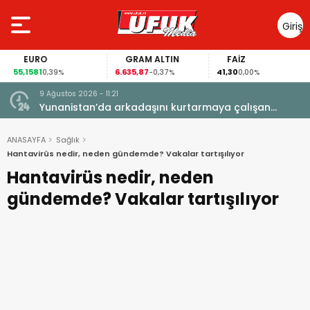
Giriş
Yap
EURO
GRAM ALTIN
FAİZ
55,1581
6.635,87
41,30
0,39%
-0,37%
0,00%
9 Ağustos 2026 - 11:21
yatını
Yunanistan’da arkadaşını kurtarmaya çalışan
Hollandalı kadın hayatını kaybetti
ANASAYFA
Sağlık
Hantavirüs nedir, neden gündemde? Vakalar tartışılıyor
Hantavirüs nedir, neden
gündemde? Vakalar tartışılıyor