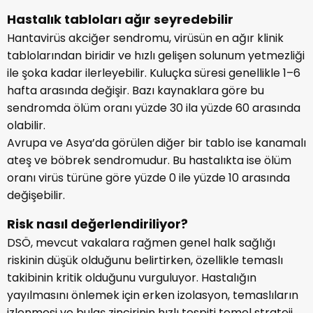
Hastalık tabloları ağır seyredebilir
Hantavirüs akciğer sendromu, virüsün en ağır klinik
tablolarından biridir ve hızlı gelişen solunum yetmezliği
ile şoka kadar ilerleyebilir. Kuluçka süresi genellikle 1–6
hafta arasında değişir. Bazı kaynaklara göre bu
sendromda ölüm oranı yüzde 30 ila yüzde 60 arasında
olabilir.
Avrupa ve Asya’da görülen diğer bir tablo ise kanamalı
ateş ve böbrek sendromudur. Bu hastalıkta ise ölüm
oranı virüs türüne göre yüzde 0 ile yüzde 10 arasında
değişebilir.
Risk nasıl değerlendiriliyor?
DSÖ, mevcut vakalara rağmen genel halk sağlığı
riskinin düşük olduğunu belirtirken, özellikle temaslı
takibinin kritik olduğunu vurguluyor. Hastalığın
yayılmasını önlemek için erken izolasyon, temaslıların
izlenmesi ve bulaş zincirinin hızlı tespiti temel strateji