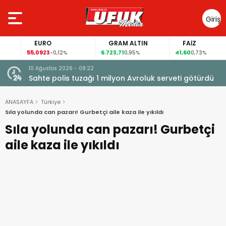
Giriş
Yap
EURO
GRAM ALTIN
FAİZ
55,0923
6.723,71
41,60
-0,12%
0,95%
0,73%
10 Ağustos 2026 - 08:22
Sahte polis tuzağı 1 milyon Avroluk serveti götürdü
ANASAYFA
Türkiye
Sıla yolunda can pazarı! Gurbetçi aile kaza ile yıkıldı
Sıla yolunda can pazarı! Gurbetçi
aile kaza ile yıkıldı