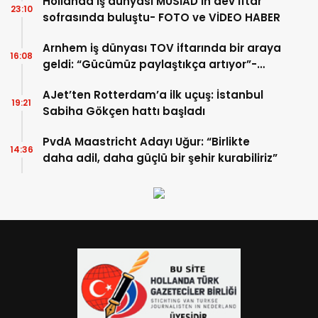
Hollanda iş dünyası MÜSİAD’ın dev iftar
23:10
sofrasında buluştu- FOTO ve VİDEO HABER
Arnhem iş dünyası TOV iftarında bir araya
16:08
geldi: “Gücümüz paylaştıkça artıyor”-
TIKLA İZLE
AJet’ten Rotterdam’a ilk uçuş: İstanbul
19:21
Sabiha Gökçen hattı başladı
PvdA Maastricht Adayı Uğur: “Birlikte
14:36
daha adil, daha güçlü bir şehir kurabiliriz”