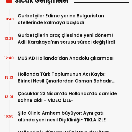
Sıcak Gelişmeler
Gurbetçiler Edirne yerine Bulgaristan
10:43
otellerinde kalmaya başladı
Gurbetçilerin araç çilesinde yeni dönem!
13:29
Adil Karakaya’nın sorusu süreci değiştirdi
MÜSİAD Hollanda’dan Anadolu çıkarması
12:40
Hollanda Türk Toplumunun Acı Kaybı:
19:13
Birinci Nesil Çınarlardan Osman Bahadır
Hakk’a uğurlandı
Çocuklar 23 Nisan’da Hollanda’da camide
13:01
sahne aldı – VİDEO İZLE-
Şifa Clinic Arnhem büyüyor: Aynı çatı
16:55
altında yeni nesil Diş Kliniği- TIKLA İZLE