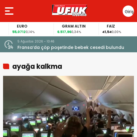
Giriş
Yap
EURO
GRAM ALTIN
FAİZ
55,0712
6.517,96
41,54
0,14%
0,34%
0,00%
5 Ağustos 2026 - 10:46
a
Fransa’da çöp poşetinde bebek cesedi bulundu
ayağa kalkma