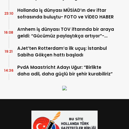
Hollanda iş dünyası MÜSİAD’ın dev iftar
23:10
sofrasında buluştu- FOTO ve VİDEO HABER
Arnhem iş dünyası TOV iftarında bir araya
16:08
geldi: “Gücümüz paylaştıkça artıyor”-
TIKLA İZLE
AJet’ten Rotterdam’a ilk uçuş: İstanbul
19:21
Sabiha Gökçen hattı başladı
PvdA Maastricht Adayı Uğur: “Birlikte
14:36
daha adil, daha güçlü bir şehir kurabiliriz”