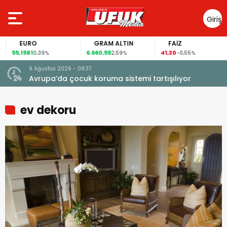
Giriş
Yap
EURO
GRAM ALTIN
FAİZ
55,1581
6.660,55
41,30
0,39%
2,59%
-0,55%
9 Ağustos 2026 - 08:37
Avrupa’da çocuk koruma sistemi tartışılıyor
ev dekoru