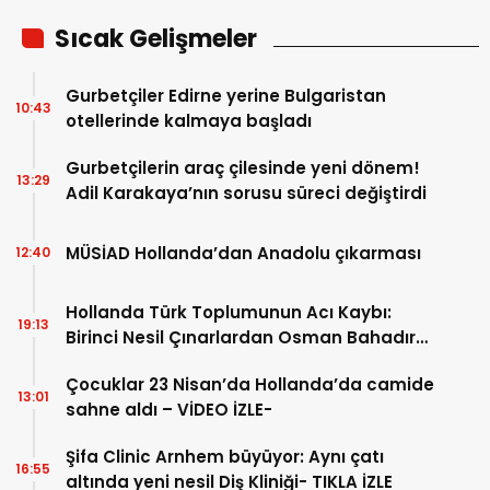
Sıcak Gelişmeler
Gurbetçiler Edirne yerine Bulgaristan
10:43
otellerinde kalmaya başladı
Gurbetçilerin araç çilesinde yeni dönem!
13:29
Adil Karakaya’nın sorusu süreci değiştirdi
MÜSİAD Hollanda’dan Anadolu çıkarması
12:40
Hollanda Türk Toplumunun Acı Kaybı:
19:13
Birinci Nesil Çınarlardan Osman Bahadır
Hakk’a uğurlandı
Çocuklar 23 Nisan’da Hollanda’da camide
13:01
sahne aldı – VİDEO İZLE-
Şifa Clinic Arnhem büyüyor: Aynı çatı
16:55
altında yeni nesil Diş Kliniği- TIKLA İZLE