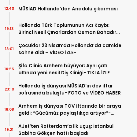
MÜSİAD Hollanda’dan Anadolu çıkarması
12:40
Hollanda Türk Toplumunun Acı Kaybı:
19:13
Birinci Nesil Çınarlardan Osman Bahadır
Hakk’a uğurlandı
Çocuklar 23 Nisan’da Hollanda’da camide
13:01
sahne aldı – VİDEO İZLE-
Şifa Clinic Arnhem büyüyor: Aynı çatı
16:55
altında yeni nesil Diş Kliniği- TIKLA İZLE
Hollanda iş dünyası MÜSİAD’ın dev iftar
23:10
sofrasında buluştu- FOTO ve VİDEO HABER
Arnhem iş dünyası TOV iftarında bir araya
16:08
geldi: “Gücümüz paylaştıkça artıyor”-
TIKLA İZLE
AJet’ten Rotterdam’a ilk uçuş: İstanbul
19:21
Sabiha Gökçen hattı başladı