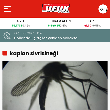
Giriş
Yap
EURO
GRAM ALTIN
FAİZ
55,1733
6.649,25
41,30
0,42%
2,41%
-0,55%
7 Ağustos 2026 - 10:41
çi şoke
Hollandalı çiftçiler yeniden sokakta
kaplan sivrisineği