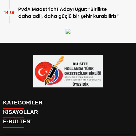
PvdA Maastricht Adayı Uğur: “Birlikte
14:36
daha adil, daha güçlü bir şehir kurabiliriz”
KATEGORİLER
KISAYOLLAR
YAZARLAR
E-BÜLTEN
PUAN DURUMU
KAYIT OL
PİYASALAR
GİRİŞ YAP