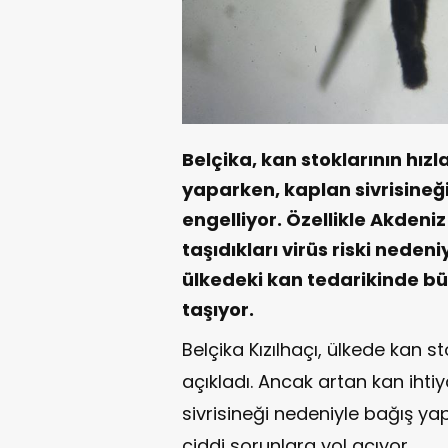
Belçika, kan stoklarının hızl
yaparken, kaplan sivrisineği
engelliyor. Özellikle Akdeni
taşıdıkları virüs riski nede
ülkedeki kan tedarikinde bü
taşıyor.
Belçika Kızılhaçı, ülkede kan s
açıkladı. Ancak artan kan ihti
sivrisineği nedeniyle bağış y
ciddi sorunlara yol açıyor.