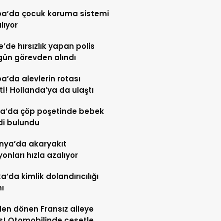
pa’da çocuk koruma sistemi
ılıyor
re’de hırsızlık yapan polis
gün görevden alındı
a’da alevlerin rotası
ti! Hollanda’ya da ulaştı
a’da çöp poşetinde bebek
di bulundu
nya’da akaryakıt
yonları hızla azalıyor
ka’da kimlik dolandırıcılığı
ı
den dönen Fransız aileye
! Otomobilinde cesetle