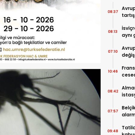
Avru
08:37
tartış
İsviç
08:13
aynı 
Avrup
07:10
değiş
Frans
10:46
cese
Alma
08:42
istas
Belçi
07:57
alarm
Tatil
09:48
kabus