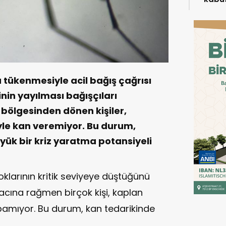
karşıl
a tükenmesiyle acil bağış çağrısı
nin yayılması bağışçıları
z bölgesinden dönen kişiler,
niyle kan veremiyor. Bu durum,
yük bir kriz yaratma potansiyeli
toklarının kritik seviyeye düştüğünü
yacına rağmen birçok kişi, kaplan
apamıyor. Bu durum, kan tedarikinde