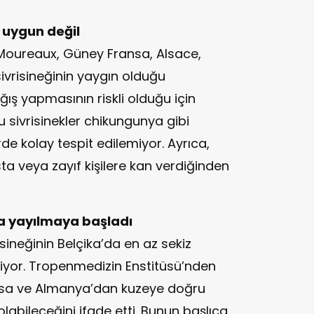
 uygun değil
Moureaux, Güney Fransa, Alsace,
sivrisineğinin yaygın olduğu
ğış yapmasının riskli olduğu için
bu sivrisinekler chikungunya gibi
erde kolay tespit edilemiyor. Ayrıca,
ta veya zayıf kişilere kan verdiğinden
da yayılmaya başladı
isineğinin Belçika’da en az sekiz
riyor. Tropenmedizin Enstitüsü’nden
nsa ve Almanya’dan kuzeye doğru
 olabileceğini ifade etti. Bunun başlıca