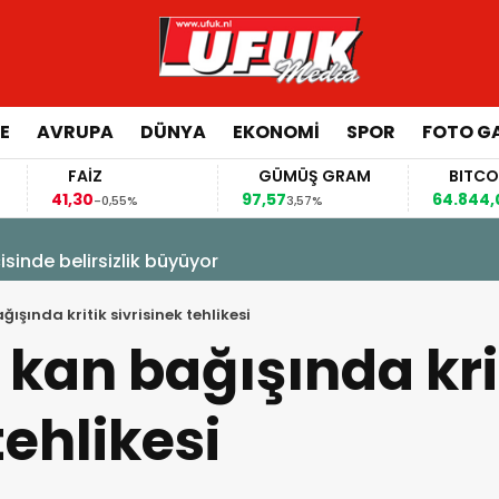
E
AVRUPA
DÜNYA
EKONOMI
SPOR
FOTO GA
FAİZ
GÜMÜŞ GRAM
BITCOIN
1,30
97,57
64.844,00
-0,55%
3,57%
0,70%
isinde belirsizlik büyüyor
ışında kritik sivrisinek tehlikesi
 kan bağışında kri
tehlikesi