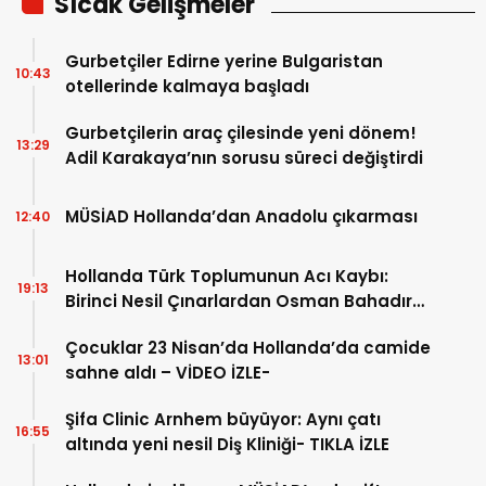
Sıcak Gelişmeler
Gurbetçiler Edirne yerine Bulgaristan
10:43
otellerinde kalmaya başladı
Gurbetçilerin araç çilesinde yeni dönem!
13:29
Adil Karakaya’nın sorusu süreci değiştirdi
MÜSİAD Hollanda’dan Anadolu çıkarması
12:40
Hollanda Türk Toplumunun Acı Kaybı:
19:13
Birinci Nesil Çınarlardan Osman Bahadır
Hakk’a uğurlandı
Çocuklar 23 Nisan’da Hollanda’da camide
13:01
sahne aldı – VİDEO İZLE-
Şifa Clinic Arnhem büyüyor: Aynı çatı
16:55
altında yeni nesil Diş Kliniği- TIKLA İZLE