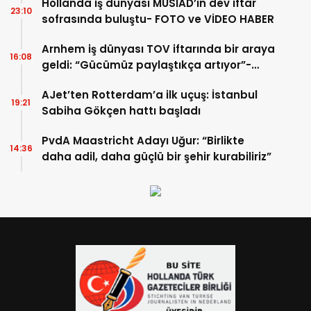
Hollanda iş dünyası MÜSİAD’ın dev iftar
23:10
sofrasında buluştu- FOTO ve VİDEO HABER
Arnhem iş dünyası TOV iftarında bir araya
16:08
geldi: “Gücümüz paylaştıkça artıyor”-
TIKLA İZLE
AJet’ten Rotterdam’a ilk uçuş: İstanbul
19:21
Sabiha Gökçen hattı başladı
PvdA Maastricht Adayı Uğur: “Birlikte
14:36
daha adil, daha güçlü bir şehir kurabiliriz”