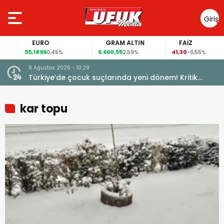
Giriş
Yap
EURO
GRAM ALTIN
FAİZ
55,1896
6.660,55
41,30
0,45%
2,59%
-0,55%
8 Ağustos 2026 - 10:29
Türkiye’de çocuk suçlarında yeni dönem! Kritik
maddeler kabul edildi
kar topu