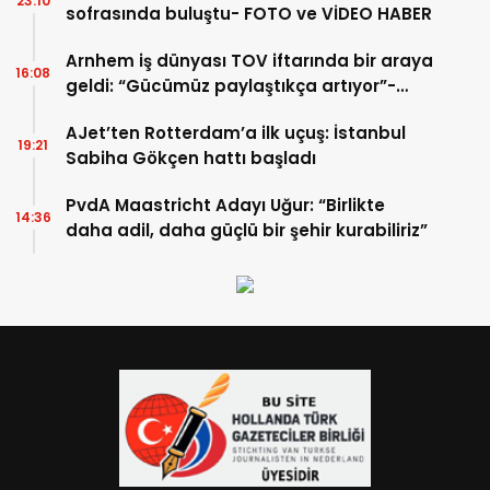
23:10
sofrasında buluştu- FOTO ve VİDEO HABER
Arnhem iş dünyası TOV iftarında bir araya
16:08
geldi: “Gücümüz paylaştıkça artıyor”-
TIKLA İZLE
AJet’ten Rotterdam’a ilk uçuş: İstanbul
19:21
Sabiha Gökçen hattı başladı
PvdA Maastricht Adayı Uğur: “Birlikte
14:36
daha adil, daha güçlü bir şehir kurabiliriz”