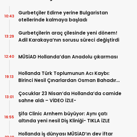
Gurbetçiler Edirne yerine Bulgaristan
10:43
otellerinde kalmaya başladı
Gurbetçilerin araç çilesinde yeni dönem!
13:29
Adil Karakaya’nın sorusu süreci değiştirdi
MÜSİAD Hollanda’dan Anadolu çıkarması
12:40
Hollanda Türk Toplumunun Acı Kaybı:
19:13
Birinci Nesil Çınarlardan Osman Bahadır
Hakk’a uğurlandı
Çocuklar 23 Nisan’da Hollanda’da camide
13:01
sahne aldı – VİDEO İZLE-
Şifa Clinic Arnhem büyüyor: Aynı çatı
16:55
altında yeni nesil Diş Kliniği- TIKLA İZLE
Hollanda iş dünyası MÜSİAD’ın dev iftar