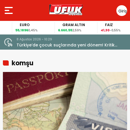
Giriş
Yap
EURO
GRAM ALTIN
FAİZ
55,1896
6.660,55
41,30
0,45%
2,59%
-0,55%
8 Ağustos 2026 - 10:29
Türkiye’de çocuk suçlarında yeni dönem! Kritik
maddeler kabul edildi
komşu