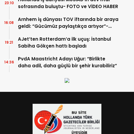
23:10
sofrasında buluştu- FOTO ve VİDEO HABER
Arnhem iş dünyası TOV iftarında bir araya
16:08
geldi: “Gücümüz paylaştıkça artıyor”-
TIKLA İZLE
AJet’ten Rotterdam’a ilk uçuş: İstanbul
19:21
Sabiha Gökçen hattı başladı
PvdA Maastricht Adayı Uğur: “Birlikte
14:36
daha adil, daha güçlü bir şehir kurabiliriz”