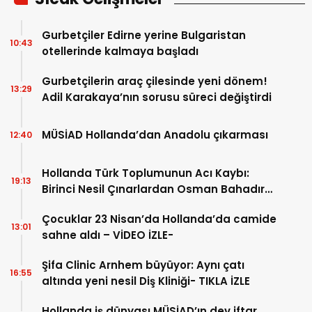
Gurbetçiler Edirne yerine Bulgaristan
10:43
otellerinde kalmaya başladı
Gurbetçilerin araç çilesinde yeni dönem!
13:29
Adil Karakaya’nın sorusu süreci değiştirdi
MÜSİAD Hollanda’dan Anadolu çıkarması
12:40
Hollanda Türk Toplumunun Acı Kaybı:
19:13
Birinci Nesil Çınarlardan Osman Bahadır
Hakk’a uğurlandı
Çocuklar 23 Nisan’da Hollanda’da camide
13:01
sahne aldı – VİDEO İZLE-
Şifa Clinic Arnhem büyüyor: Aynı çatı
16:55
altında yeni nesil Diş Kliniği- TIKLA İZLE
Hollanda iş dünyası MÜSİAD’ın dev iftar