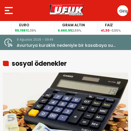
Giriş
Yap
EURO
GRAM ALTIN
FAİZ
55,1581
6.660,55
41,30
0,39%
2,59%
-0,55%
9 Ağustos 2026 - 09:49
Avurturya kuraklık nedeniyle bir kasabaya su
vermeyi durdurdu
sosyal ödenekler