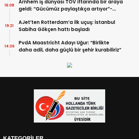
Arnhem iş dünyası TOV iftarında bir araya
16:08
geldi: “Gücümüz paylaştıkça artıyor”-
TIKLA İZLE
AJet’ten Rotterdam’a ilk uçuş: İstanbul
19:21
Sabiha Gökçen hattı başladı
PvdA Maastricht Adayı Uğur: “Birlikte
14:36
daha adil, daha güçlü bir şehir kurabiliriz”
KATEGORİLER