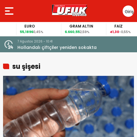
Giriş
Yap
EURO
GRAM ALTIN
FAİZ
55,1896
6.660,55
41,30
0,45%
2,59%
-0,55%
7 Ağustos 2026 - 10:41
çi şoke
Hollandalı çiftçiler yeniden sokakta
su şişesi