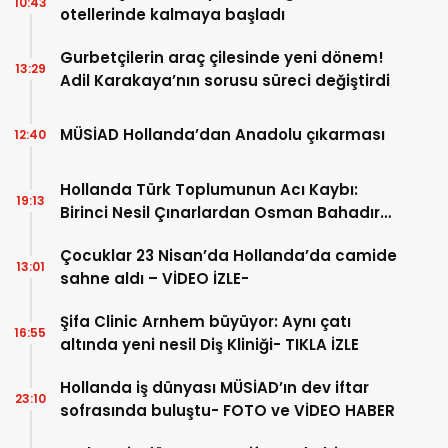
10:43
otellerinde kalmaya başladı
Gurbetçilerin araç çilesinde yeni dönem!
13:29
Adil Karakaya’nın sorusu süreci değiştirdi
MÜSİAD Hollanda’dan Anadolu çıkarması
12:40
Hollanda Türk Toplumunun Acı Kaybı:
19:13
Birinci Nesil Çınarlardan Osman Bahadır
Hakk’a uğurlandı
Çocuklar 23 Nisan’da Hollanda’da camide
13:01
sahne aldı – VİDEO İZLE-
Şifa Clinic Arnhem büyüyor: Aynı çatı
16:55
altında yeni nesil Diş Kliniği- TIKLA İZLE
Hollanda iş dünyası MÜSİAD’ın dev iftar
23:10
sofrasında buluştu- FOTO ve VİDEO HABER