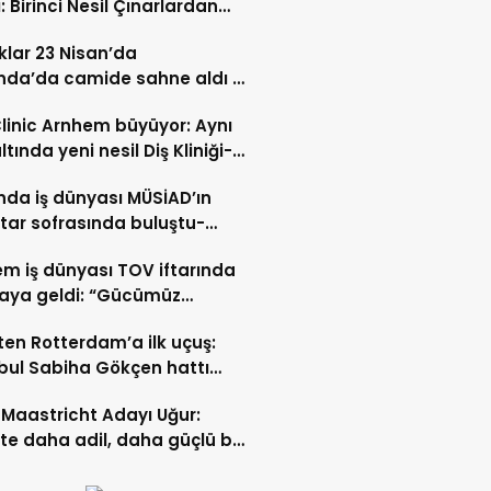
: Birinci Nesil Çınarlardan
n Bahadır Hakk’a uğurlandı
lar 23 Nisan’da
nda’da camide sahne aldı –
 İZLE-
Clinic Arnhem büyüyor: Aynı
ltında yeni nesil Diş Kliniği-
 İZLE
nda iş dünyası MÜSİAD’ın
ftar sofrasında buluştu-
 ve VİDEO HABER
m iş dünyası TOV iftarında
raya geldi: “Gücümüz
ştıkça artıyor”- TIKLA İZLE
ten Rotterdam’a ilk uçuş:
bul Sabiha Gökçen hattı
dı
Maastricht Adayı Uğur:
ikte daha adil, daha güçlü bir
kurabiliriz”