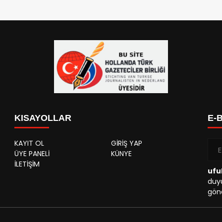
KISAYOLLAR
E-
KAYIT OL
GİRİŞ YAP
ÜYE PANELİ
KÜNYE
İLETİŞİM
ufu
duyu
gönd