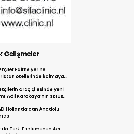
k Gelişmeler
tçiler Edirne yerine
ristan otellerinde kalmaya
dı
tçilerin araç çilesinde yeni
! Adil Karakaya’nın sorusu
i değiştirdi
AD Hollanda’dan Anadolu
ması
nda Türk Toplumunun Acı