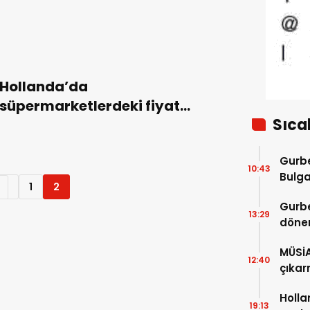
katladı
Hollanda’da
süpermarketlerdeki fiyat
Sıca
artışları devam ediyor
Gurbe
10:43
Bulga
1
2
başla
Gurbe
13:29
dönem
sürec
MÜSİ
12:40
çıkar
Holla
19:13