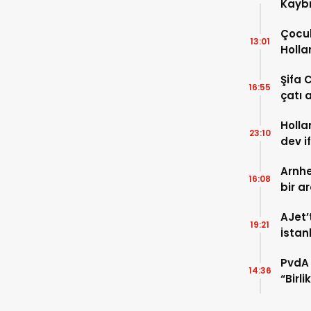
Kaybı
Osma
Çocuk
13:01
Holla
VİDEO
Şifa 
16:55
çatı a
TIKLA
Holla
23:10
dev i
FOTO
Arnhe
16:08
bir a
payla
AJet’
19:21
İstan
başla
PvdA 
14:36
“Birl
şehir 