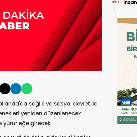
İnsan
19:01
ollanda'da sağlık ve sosyal devlet ile
ödenekleri yeniden düzenlenecek
e yürürleğe girecek.