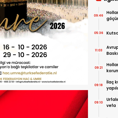
Hollanda’ya 
09:46
göçün
Kutsa
05:36
Avrup
11:03
Baskı
Holla
09:21
korun
cons
İlaç k
09:18
yapıl
Urfal
09:10
vefa