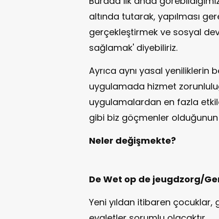
Burada ilk anda görebildiğimiz 
altında tutarak, yapılması ger
gerçekleştirmek ve sosyal devle
sağlamak' diyebiliriz.
Ayrıca aynı yasal yeniliklerin
uygulamada hizmet zorunluluğ
uygulamalardan en fazla etki
gibi biz göçmenler olduğunun da
Neler değişmekte?
De Wet op de jeugdzorg/Gen
Yeni yıldan itibaren çocuklar, 
eyaletler sorumlu olacaktır.