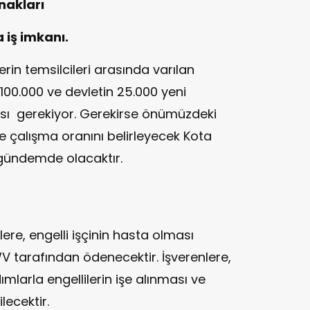
nakları
a iş imkanı.
rin temsilcileri arasında varılan
100.000 ve devletin 25.000 yeni
ası gerekiyor. Gerekirse önümüzdeki
nde çalışma oranını belirleyecek Kota
gündemde olacaktır.
kpolis
nlere, engelli işçinin hasta olması
V tarafından ödenecektir. İşverenlere,
ımlarla engellilerin işe alınması ve
lecektir.