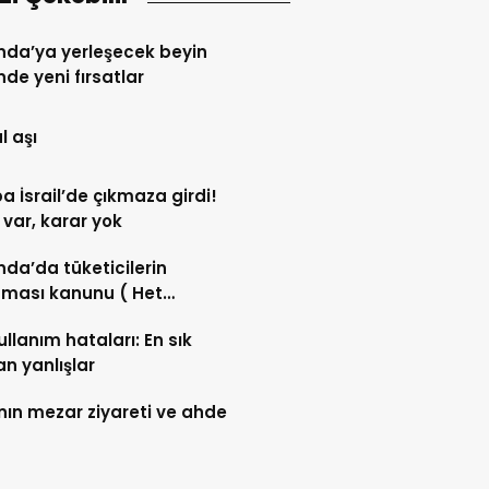
yerleşecek beyin
de yeni fırsatlar
l aşı
a İsrail’de çıkmaza girdi!
 var, karar yok
nda’da tüketicilerin
ması kanunu ( Het
umentenrecht )
ullanım hataları: En sık
an yanlışlar
ının mezar ziyareti ve ahde