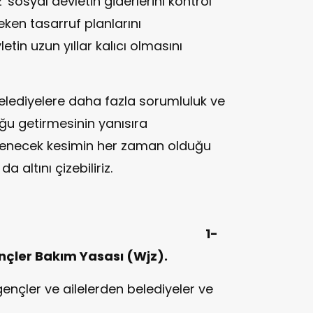
'sosyal devletin giderlerini kontrol
eken tasarruf planlarını
tin uzun yıllar kalıcı olmasını
 belediyelere daha fazla sorumluluk ve
u getirmesinin yanısıra
lenecek kesimin her zaman olduğu
 altını çizebiliriz.
1-
çler Bakım Yasası (Wjz).
gençler ve ailelerden belediyeler ve