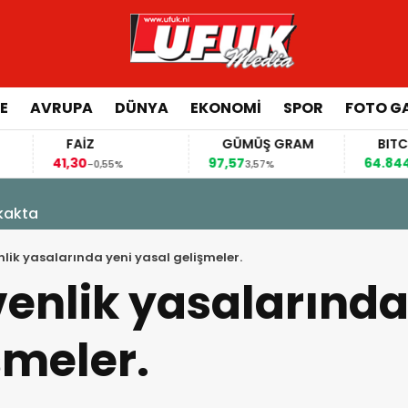
E
AVRUPA
DÜNYA
EKONOMI
SPOR
FOTO GA
FAİZ
GÜMÜŞ GRAM
BITCOIN
,30
97,57
64.844,00
-0,55%
3,57%
0,70%
kakta
lik yasalarında yeni yasal gelişmeler.
enlik yasalarında
şmeler.