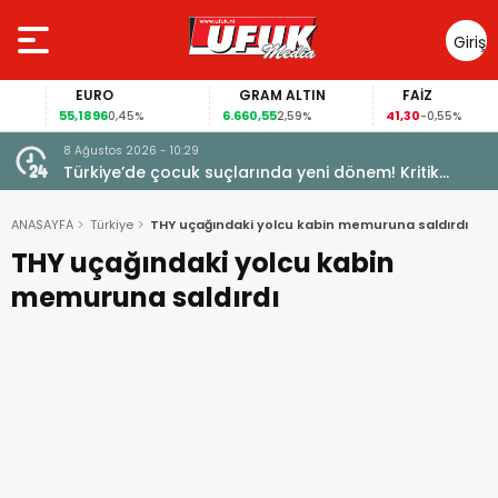
Giriş
Yap
EURO
GRAM ALTIN
FAİZ
55,1896
6.660,55
41,30
0,45%
2,59%
-0,55%
8 Ağustos 2026 - 10:29
Türkiye’de çocuk suçlarında yeni dönem! Kritik
maddeler kabul edildi
ANASAYFA
Türkiye
THY uçağındaki yolcu kabin memuruna saldırdı
THY uçağındaki yolcu kabin
memuruna saldırdı