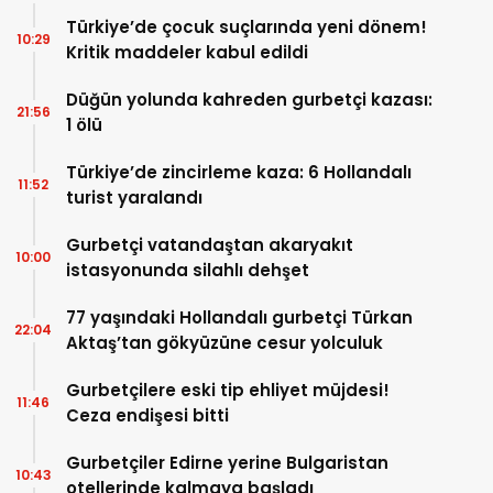
Türkiye’de çocuk suçlarında yeni dönem!
10:29
Kritik maddeler kabul edildi
Düğün yolunda kahreden gurbetçi kazası:
21:56
1 ölü
Türkiye’de zincirleme kaza: 6 Hollandalı
11:52
turist yaralandı
Gurbetçi vatandaştan akaryakıt
10:00
istasyonunda silahlı dehşet
77 yaşındaki Hollandalı gurbetçi Türkan
22:04
Aktaş’tan gökyüzüne cesur yolculuk
Gurbetçilere eski tip ehliyet müjdesi!
11:46
Ceza endişesi bitti
Gurbetçiler Edirne yerine Bulgaristan
10:43
otellerinde kalmaya başladı