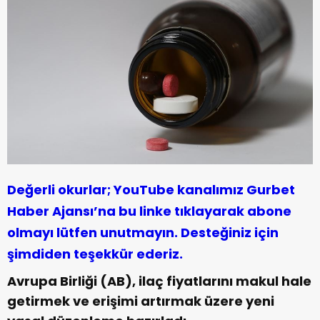
Değerli okurlar; YouTube kanalımız Gurbet
Haber Ajansı’na bu linke tıklayarak abone
olmayı lütfen unutmayın. Desteğiniz için
şimdiden teşekkür ederiz.
Avrupa Birliği (AB), ilaç fiyatlarını makul hale
getirmek ve erişimi artırmak üzere yeni