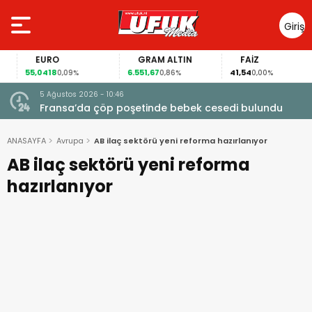
Giriş
Yap
EURO
GRAM ALTIN
FAİZ
55,0418
6.551,67
41,54
0,09%
0,86%
0,00%
5 Ağustos 2026 - 10:46
a
Fransa’da çöp poşetinde bebek cesedi bulundu
ANASAYFA
Avrupa
AB ilaç sektörü yeni reforma hazırlanıyor
AB ilaç sektörü yeni reforma
hazırlanıyor